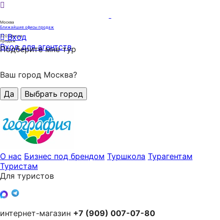
Москва
Ближайшие офисы продаж
Вход
320
офисов
продаж
Вход для агентств
Подберите мне тур
Ваш город Москва?
Да
Выбрать город
О нас
Бизнес под брендом
Туршкола
Турагентам
Туристам
Для туристов
интернет-магазин
+7 (909) 007-07-80