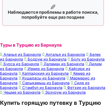
Наблюдаются проблемы в работе поиска,
попробуйте еще раз позднее
Туры в Турцию из Барнаула
Аланья из Барнаула
Анталья из Барнаула
Белек
из Барнаула
Бодрум из Барнаула
Болу из Барнаула
Бурса из Барнаула
Даламан из Барнаула
Дидим
из Барнаула
Измир из Барнаула
Кайсери из
Барнаула
Каппадокия из Барнаула
Кемер из
Барнаула
Кушадасы из Барнаула
Мармарис из
Барнаула
Сарыкамыш из Барнаула
Сиде из
Барнаула
Стамбул из Барнаула
Фетхие из Барнаула
Чешме из Барнаула
Эрзурум из Барнаула
Купить горящую путевку в Турцию