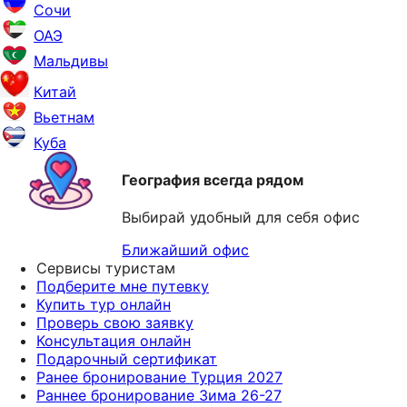
Сочи
ОАЭ
Мальдивы
Китай
Вьетнам
Куба
География всегда рядом
Выбирай удобный для себя офис
Ближайший офис
Сервисы туристам
Подберите мне путевку
Купить тур онлайн
Проверь свою заявку
Консультация онлайн
Подарочный сертификат
Ранее бронирование Турция 2027
Раннее бронирование Зима 26-27