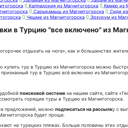
итогорска
Каппадокия из Магнитогорска
Кемер из 
гнитогорска
Сарыкамыш из Магнитогорска
Сиде из
тогорска
Чешме из Магнитогорска
Эрзурум из Маг
вки в Турцию "все включено" из Маг
огорочек отдыхать на «юга», как и большинство жител
то купить тур в Турцию из Магнитогорска можно быст
и признанный тур в Турцию всё включено из Магнитогор
 удобной
поисковой системе
на нашем сайте, сайте «Ге
ссмотреть горящие туры в Турцию из Магнитогорска.
рсе предложений, можно
подписаться на рассылк
у с вы
Магнитогорска будет проще.
хают на турецких пляжах. Больше половины этих отд