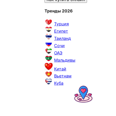
Тренды 2026
Турция
Египет
Таиланд
Сочи
ОАЭ
Мальдивы
Китай
Вьетнам
Куба