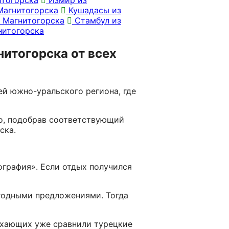
Магнитогорска
Кушадасы из
 Магнитогорска
Стамбул из
нитогорска
нитогорска от всех
ей южно-уральского региона, где
ро, подобрав соответствующий
ска.
ография». Если отдых получился
годными предложениями. Тогда
ыхающих уже сравнили турецкие