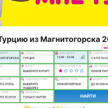
Турцию из Магнитогорска 
ВЫЛEТА
СТРАНА
ДАТЫ ВЫЛЕТА
КОЛИЧЕСТВ
12.08 - 23.08
ГНИТОГОРСКА
ТУРЦИЯ
C 6 ПО 14 Н
ТЫ
КУРОРТ
КЛАСС ОТЕЛЯ
1
*
(И
ТИП ПИТАН
ЛУЧШЕ)
ВЫБЕРИТЕ КУРОРТ
ЛЮБОЕ ПИТ
ИЕ ОТЕЛЯ
ПОДБОРКИ ОТЕЛЕЙ
РЕЙТИНГ ОТЕЛЯ
БЮДЖЕТ ТУ
ТЕ ОТЕЛЬ
ВЫБЕРИТЕ
ЛЮБОЙ РЕЙТИНГ
ДО 10 000 0
ПОДБОРКУ
 ОТЕЛЯ
АВИАРЕЙСЫ
НАЙТИ
ТЕ УСЛУГИ
ТОЛЬКО ЧАРТЕР