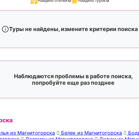
Найдено отелей:
0
Найдено туров:
0
Туры не найдены, измените критерии поиска
Наблюдаются проблемы в работе поиска,
попробуйте еще раз позднее
рска
лья из Магнитогорска
Белек из Магнитогорска
Бодр
огорска
Даламан из Магнитогорска
Дидим из Магни