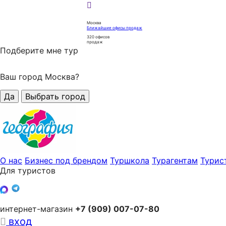
Москва
Ближайшие офисы продаж
320
офисов
продаж
Подберите мне тур
Ваш город Москва?
Да
Выбрать город
О нас
Бизнес под брендом
Туршкола
Турагентам
Турис
Для туристов
интернет-магазин
+7 (909) 007-07-80
вход