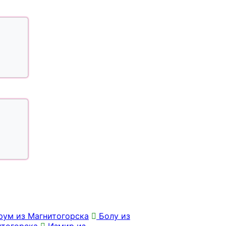
ум из Магнитогорска
Болу из
тогорска
Измир из