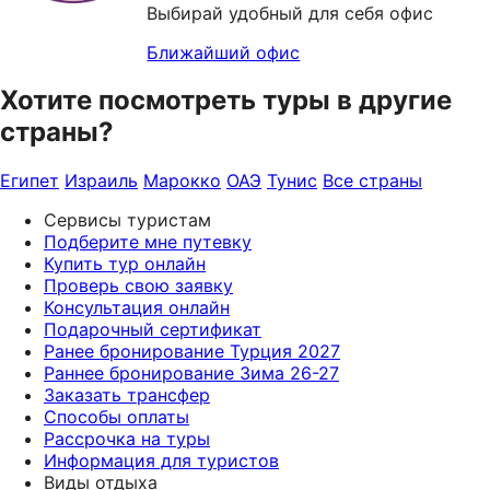
Выбирай удобный для себя офис
Ближайший офис
Хотите посмотреть туры в другие
страны?
Египет
Израиль
Марокко
ОАЭ
Тунис
Все страны
Сервисы туристам
Подберите мне путевку
Купить тур онлайн
Проверь свою заявку
Консультация онлайн
Подарочный сертификат
Ранее бронирование Турция 2027
Раннее бронирование Зима 26-27
Заказать трансфер
Способы оплаты
Рассрочка на туры
Информация для туристов
Виды отдыха