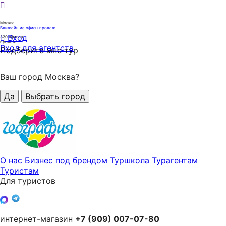
Москва
Ближайшие офисы продаж
Вход
320
офисов
продаж
Вход для агентств
Подберите мне тур
Ваш город Москва?
Да
Выбрать город
О нас
Бизнес под брендом
Туршкола
Турагентам
Туристам
Для туристов
интернет-магазин
+7 (909) 007-07-80