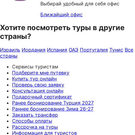
Выбирай удобный для себя офис
Ближайший офис
Хотите посмотреть туры в другие
страны?
Израиль
Иордания
Испания
ОАЭ
Португалия
Тунис
Все
страны
Сервисы туристам
Подберите мне путевку
Купить тур онлайн
Проверь свою заявку
Консультация онлайн
Подарочный сертификат
Ранее бронирование Турция 2027
Раннее бронирование Зима 26-27
Заказать трансфер
Способы оплаты
Рассрочка на туры
Информация для туристов