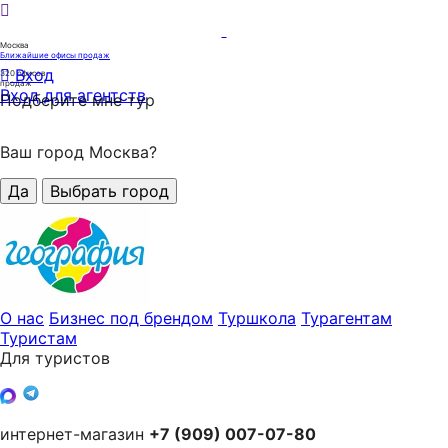
Москва
Ближайшие офисы продаж
Вход
320
офисов
продаж
Вход для агентств
Подберите мне тур
Ваш город Москва?
Да
Выбрать город
О нас
Бизнес под брендом
Туршкола
Турагентам
Туристам
Для туристов
интернет-магазин
+7 (909) 007-07-80