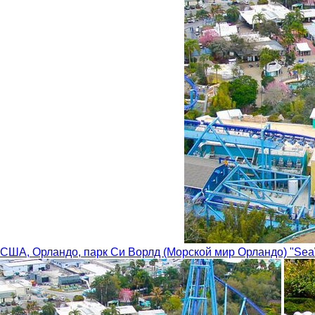
США, Орландо, парк Си Ворлд (Морской мир Орландо) "Sea