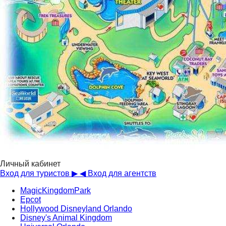
Личный кабинет
Вход для туристов ▶
◀ Вход для агентств
MagicKingdomPark
Epcot
Hollywood Disneyland Orlando
Disney's Animal Kingdom