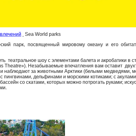
звлечений
Sea World parks
ский парк, посвященный мировому океану и его обитат
ь театральное шоу с элементами балета и акробатики в сти
us Theatre»). Незабываемые впечатления вам оставит двухъя
и наблюдают за животными Арктики (белыми медведями, мор
 пингвинами, дельфинами и морскими котиками; с акулами,
бассейн со скатами, которых можно потрогать руками; иск
ми.