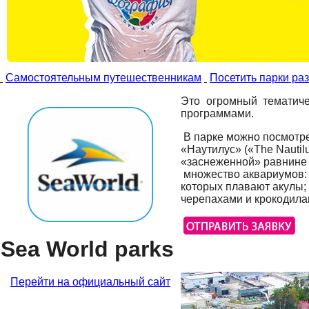
Самостоятельным путешественникам
Посетить парки ра
Это огромный тематиче
программами.
В парке можно посмотрет
«Наутилус» («The Nautil
«заснеженной» равнине 
множество аквариумов: с
которых плавают акулы; 
черепахами и крокодила
Sea World parks
Перейти на официальный сайт