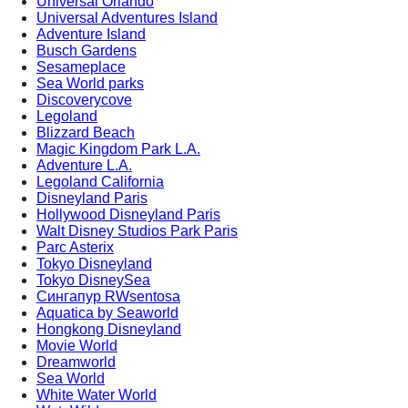
Universal Orlando
Universal Adventures Island
Adventure Island
Busch Gardens
Sesameplace
Sea World parks
Discoverycove
Legoland
Blizzard Beach
Magic Kingdom Park L.A.
Аdventure L.A.
Legoland Сalifornia
Disneyland Paris
Hollywood Disneyland Paris
Walt Disney Studios Park Paris
Parc Asterix
Tokyo Disneyland
Tokyo DisneySea
Сингапур RWsentosa
Aquatica by Seaworld
Hongkong Disneyland
Movie World
Dreamworld
Sea World
White Water World