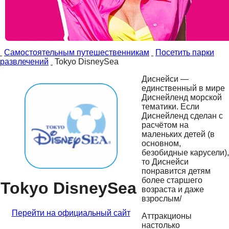
Самостоятельным путешественникам
Посетить парки
развлечений
Tokyo DisneySea
Диснейси —
единственный в мире
Диснейленд морской
тематики. Если
Диснейленд сделан с
расчётом на
маленьких детей (в
основном,
безобидные карусели),
то Диснейси
понравится детям
более старшего
Tokyo DisneySea
возраста и даже
взрослым/
Перейти на официальный сайт
Аттракционы
настолько