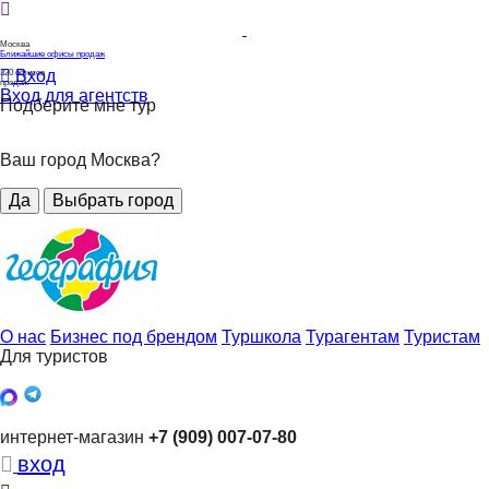
Москва
Ближайшие офисы продаж
Вход
320
офисов
продаж
Вход для агентств
Подберите мне тур
Ваш город Москва?
Да
Выбрать город
О нас
Бизнес под брендом
Туршкола
Турагентам
Туристам
Для туристов
интернет-магазин
+7 (909) 007-07-80
вход