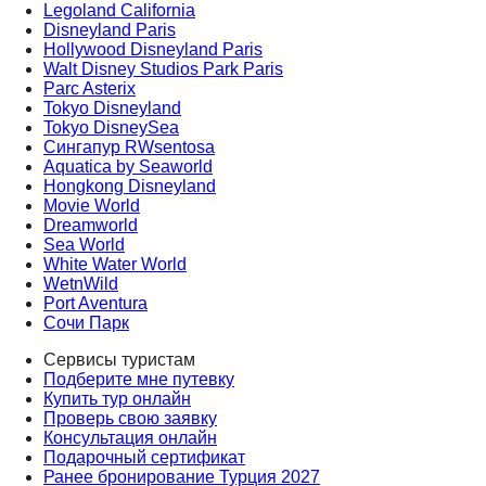
Legoland Сalifornia
Disneyland Paris
Hollywood Disneyland Paris
Walt Disney Studios Park Paris
Parc Asterix
Tokyo Disneyland
Tokyo DisneySea
Сингапур RWsentosa
Aquatica by Seaworld
Hongkong Disneyland
Movie World
Dreamworld
Sea World
White Water World
WetnWild
Port Aventura
Сочи Парк
Сервисы туристам
Подберите мне путевку
Купить тур онлайн
Проверь свою заявку
Консультация онлайн
Подарочный сертификат
Ранее бронирование Турция 2027