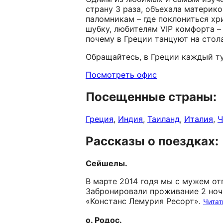
страну 3 раза, объехала материко
паломникам – где поклониться хр
шубку, любителям VIP комфорта – 
почему в Греции танцуют на сто
Обращайтесь, в Греции каждый ту
Посмотреть офис
Посещенные страны:
Греция
,
Индия
,
Таиланд
,
Италия
,
Ч
Рассказы о поездках:
Сейшелы.
В марте 2014 годя мы с мужем от
Забронировали проживание 2 ночи
«Констанс Лемурия Ресорт».
Читат
о. Родос.