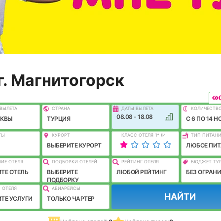
г. Магнитогорск
ВЫЛEТА
СТРАНА
ДАТЫ ВЫЛЕТА
КОЛИЧЕСТВ
08.08 - 18.08
СКВЫ
ТУРЦИЯ
C 6 ПО 14 Н
ТЫ
КУРОРТ
КЛАСС ОТЕЛЯ
1
*
(И
ТИП ПИТАН
ЛУЧШЕ)
ВЫБЕРИТЕ КУРОРТ
ЛЮБОЕ ПИТ
ИЕ ОТЕЛЯ
ПОДБОРКИ ОТЕЛЕЙ
РЕЙТИНГ ОТЕЛЯ
БЮДЖЕТ ТУ
ТЕ ОТЕЛЬ
ВЫБЕРИТЕ
ЛЮБОЙ РЕЙТИНГ
БЕЗ ОГРАН
ПОДБОРКУ
 ОТЕЛЯ
АВИАРЕЙСЫ
НАЙТИ
ТЕ УСЛУГИ
ТОЛЬКО ЧАРТЕР