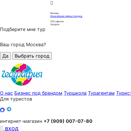
Москва
Ближайшие офисы продаж
320
офисов
продаж
Подберите мне тур
Ваш город Москва?
Да
Выбрать город
О нас
Бизнес под брендом
Туршкола
Турагентам
Турис
Для туристов
интернет-магазин
+7 (909) 007-07-80
вход