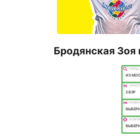
Бродянская Зоя 
ГОРОД 
ИЗ МО
ТУРИС
2 ВЗР
НАЗВАН
ВЫБЕРИ
УСЛУГИ
ВЫБЕРИ