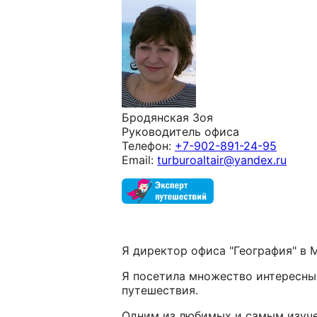
Бродянская Зоя
Руководитель офиса
Телефон:
+7-902-891-24-95
Email:
turburoaltair@yandex.ru
Я директор офиса "География" в М
Я посетила множество интересных
путешествия.
Одним из любимых и самым изуче