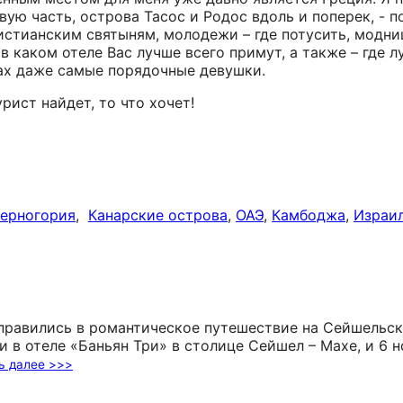
вую часть, острова Тасос и Родос вдоль и поперек, - п
истианским святыням, молодежи – где потусить, модниц
в каком отеле Вас лучше всего примут, а также – где л
лах даже самые порядочные девушки.
рист найдет, то что хочет!
ерногория
,
Канарские острова
,
ОАЭ
,
Камбоджа
,
Израи
правились в романтическое путешествие на Сейшельск
 в отеле «Баньян Три» в столице Сейшел – Махе, и 6 н
ь далее >>>