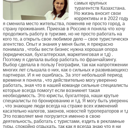
самых крупных
турагентств Казахстана.
Но жизнь вносит свои
коррективы и в 2022 год
я сменила место жительства, поменяв не просто город, а
страну проживания. Приехав в Россию я поняла что хочу
продолжить работу в туризме, но не просто работать на
кого то, а открыть свое любимое дело – свое туристическо
агентство. Опыт и знания у меня были, я прекрасно
понимала , чтобы вести бизнес нужна хорошая опора
(юридическая, бухгалтерская, маркетинговая и т.д) .
Поэтому я сделала выбор работать по франчайзингу.
Выбор сделала в пользу Географии, так как напротяжении
многих лет слышала о них, как о сильных и развивающихс
партнерах. И я не ошиблась. За этот небольшой период
времени я поняла , что действительно могу уверенно
работать, зная что в нашей команде сильные специалисты
которые всегда помогут если возникнет такая
необходимость. Это юристы, бухгалтера, наши крутые
специалисты по бронированию и т.д. Я могу быть уверенн
, что знающие люди всегда на страже всех изменений
касательно налогов, законов, новостей туроператоров и т.
Это позволяет мне погрузится именно в свою
деятельность, работать с туристами, ездить в рекламные
туры, спокойно отдыхать, так как я всегда знаю что я ни