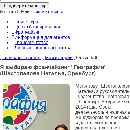
Подберите мне тур
Москва
Ближайшие офисы
Поиск тура
Центр бронирования
Франчайзинг
Информация
для агентов
Трансагентство
Личный кабинет
агентства
Главная страница
Мои истории
Отзыв #36
Я выбираю франчайзинг "Географии"
(Шестопалова Наталья, Оренбург)
Меня зовут Шестопалов
Наталья, я руководитель
Турагентства География
г. Оренбург. В туризме я 
2014 года. Свою
деятельность я начинала
менеджером по продаж
и дошла до уровня
директора одного из