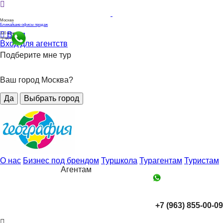
Москва
Ближайшие офисы продаж
Вход
320
офисов
продаж
Вход для агентств
Подберите мне тур
Ваш город Москва?
Да
Выбрать город
О нас
Бизнес под брендом
Туршкола
Турагентам
Туристам
Агентам
+7 (963) 855-00-09