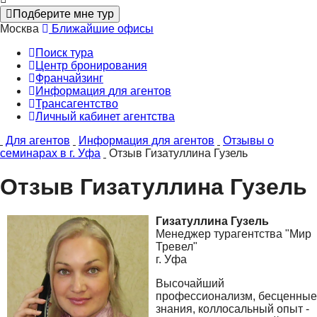
Подберите мне тур
Москва
Ближайшие офисы
Поиск тура
Центр бронирования
Франчайзинг
Информация
для агентов
Трансагентство
Личный кабинет
агентства
Для агентов
Информация для агентов
Отзывы о
семинарах в г. Уфа
Отзыв Гизатуллина Гузель
Отзыв Гизатуллина Гузель
Гизатуллина Гузель
Менеджер турагентства "Мир
Тревел"
г. Уфа
Высочайший
профессионализм, бесценные
знания, коллосальный опыт -