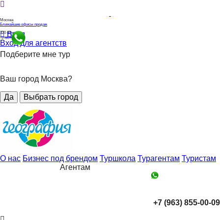
Москва
Ближайшие офисы продаж
Вход
320
офисов
продаж
Вход для агентств
Подберите мне тур
Ваш город Москва?
Да
Выбрать город
О нас
Бизнес под брендом
Туршкола
Турагентам
Туристам
Агентам
+7 (963) 855-00-09