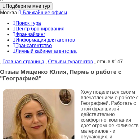
Подберите мне тур
Москва
Ближайшие офисы
Поиск тура
Центр бронирования
Франчайзинг
Информация
для агентов
Трансагентство
Личный кабинет
агентства
Главная страница
Отзывы турагентов
отзыв #147
Отзыв Мищенко Юлия, Пермь о работе с
"Географией"
Хочу поделиться своим
впечатлением о работе с
Географией. Работать с
этой франшизой
действительно
комфортно: компания
дает огромное количеств
материалов - и
обучающих, и