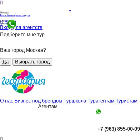
Москва
Ближайшие офисы продаж
Вход
320
офисов
продаж
Вход для агентств
Подберите мне тур
Ваш город Москва?
Да
Выбрать город
О нас
Бизнес под брендом
Туршкола
Турагентам
Туристам
Агентам
+7 (963) 855-00-09