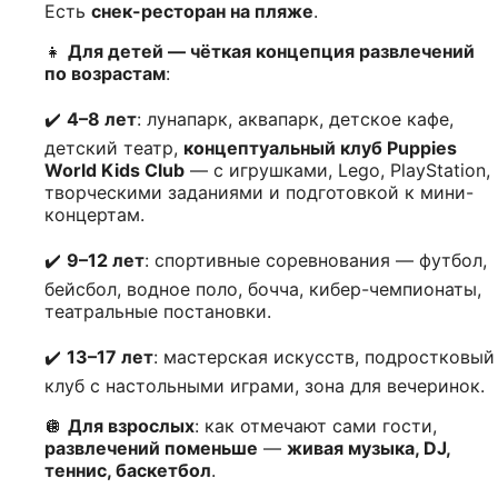
Есть
снек-ресторан на пляже
.
👧
Для детей — чёткая концепция развлечений
по возрастам
:
✔️
4–8 лет
: лунапарк, аквапарк, детское кафе,
детский театр,
концептуальный клуб Puppies
World Kids Club
— с игрушками, Lego, PlayStation,
творческими заданиями и подготовкой к мини-
концертам.
✔️
9–12 лет
: спортивные соревнования — футбол,
бейсбол, водное поло, бочча, кибер-чемпионаты,
театральные постановки.
✔️
13–17 лет
: мастерская искусств, подростковый
клуб с настольными играми, зона для вечеринок.
🪩
Для взрослых
: как отмечают сами гости,
развлечений поменьше
—
живая музыка, DJ,
теннис, баскетбол
.