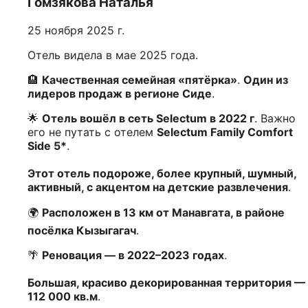
Гомзякова Наталья
25 ноября 2025 г.
Отель видела в мае 2025 года.
🏨
Качественная семейная «пятёрка»
.
Один из
лидеров продаж в регионе Сиде
.
🌟
Отель вошёл в сеть Selectum в 2022 г
. Важно
его не путать с отелем
Selectum Family Comfort
Side 5*
.
Этот отель подороже, более крупный, шумный,
активный, с акцентом на детские развлечения
.
🌍
Расположен в 13 км от Манавгата, в районе
посёлка Кызыгагач
.
🌴
Реновация — в 2022–2023 годах
.
Большая, красиво декорированная территория —
112 000 кв.м
.