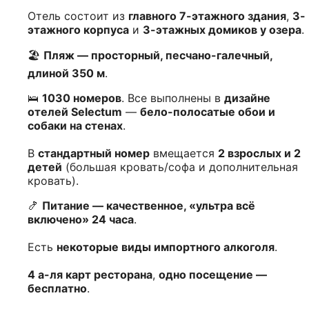
Отель состоит из
главного 7-этажного здания
,
3-
этажного корпуса
и
3-этажных домиков у озера
.
🏖️
Пляж — просторный, песчано-галечный,
длиной 350 м
.
🛌
1030 номеров
. Все выполнены в
дизайне
отелей Selectum
—
бело-полосатые обои и
собаки на стенах
.
В
стандартный номер
вмещается
2 взрослых и 2
детей
(большая кровать/софа и дополнительная
кровать).
🍤
Питание — качественное, «ультра всё
включено» 24 часа
.
Есть
некоторые виды импортного алкоголя
.
4 а-ля карт ресторана
,
одно посещение —
бесплатно
.