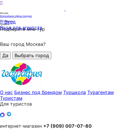
Москва
Ближайшие офисы продаж
Вход
320
офисов
продаж
Вход для агентств
Подберите мне тур
Ваш город Москва?
Да
Выбрать город
О нас
Бизнес под брендом
Туршкола
Турагентам
Туристам
Для туристов
интернет-магазин
+7 (909) 007-07-80