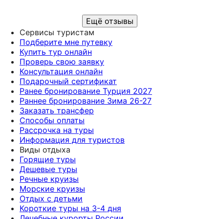
доброжелательный голос, все подробно
обьяснила. Рекомендую .
Ещё отзывы
Сервисы туристам
Подберите мне путевку
Купить тур онлайн
Проверь свою заявку
Консультация онлайн
Подарочный сертификат
Ранее бронирование Турция 2027
Раннее бронирование Зима 26-27
Заказать трансфер
Способы оплаты
Рассрочка на туры
Информация для туристов
Виды отдыха
Горящие туры
Дешевые туры
Речные круизы
Морские круизы
Отдых с детьми
Короткие туры на 3-4 дня
Лечебные курорты России