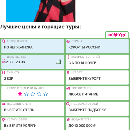
Лучшие цены и горящие туры:
0
0
0
ГОРОД ВЫЛEТА
СТРАНА
ИЗ ЧЕЛЯБИНСКА
КУРОРТЫ РОССИИ
ДАТЫ ВЫЛЕТА
КОЛИЧЕСТВО НОЧЕЙ
12.08 - 23.08
C 6 ПО 14 НОЧЕЙ
ТУРИСТЫ
КУРОРТ
2 ВЗР
ВЫБЕРИТЕ КУРОРТ
КЛАСС ОТЕЛЯ
1
*
(И ЛУЧШЕ)
ТИП ПИТАНИЯ
ЛЮБОЕ ПИТАНИЕ
НАЗВАНИЕ ОТЕЛЯ
ПОДБОРКИ ОТЕЛЕЙ
ВЫБЕРИТЕ ОТЕЛЬ
ВЫБЕРИТЕ ПОДБОРКУ
УСЛУГИ ОТЕЛЯ
БЮДЖЕТ ТУРА
ВЫБЕРИТЕ УСЛУГИ
ДО 10 000 000 ₽