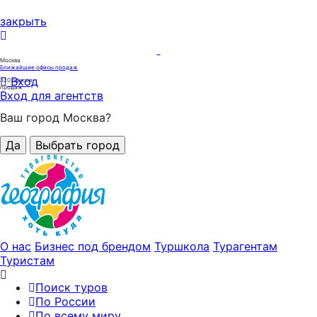
закрыть
Москва
Ближайшие офисы продаж
Вход
320
офисов
продаж
Вход для агентств
Ваш город Москва?
Да
Выбрать город
О нас
Бизнес под брендом
Туршкола
Турагентам
Туристам
Поиск туров
По России
По всему миру