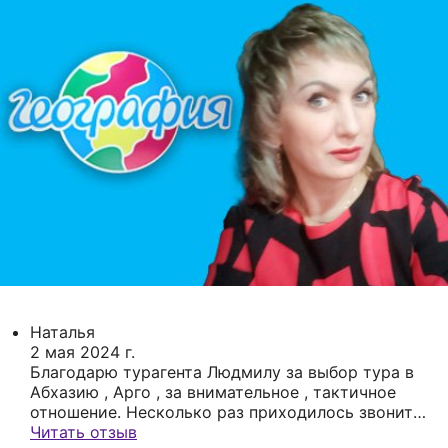
Наталья
2 мая 2024 г.
Благодарю турагента Людмилу за выбор тура в
Абхазию , Арго , за внимательное , тактичное
отношение. Несколько раз приходилось звонить
и уточнять некоторые детали по путевке, всегда
Читать отзыв