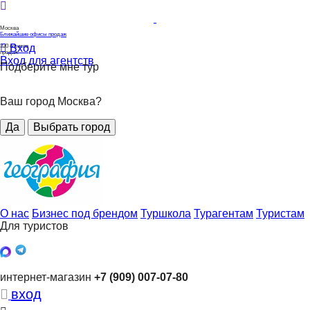
Москва
Ближайшие офисы продаж
Вход
320
офисов
продаж
Вход для агентств
Подберите мне тур
Ваш город Москва?
Да
Выбрать город
О нас
Бизнес под брендом
Туршкола
Турагентам
Туристам
Для туристов
интернет-магазин
+7 (909) 007-07-80
вход