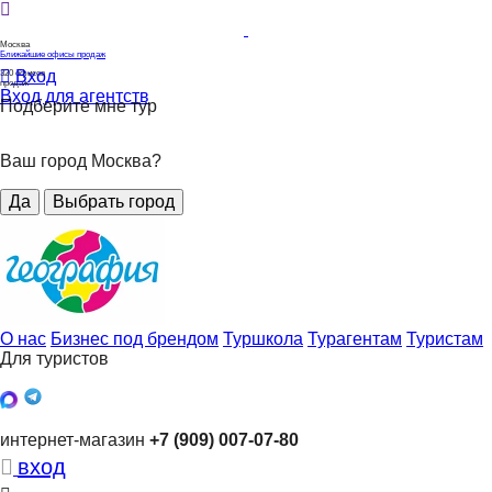
Москва
Ближайшие офисы продаж
Вход
320
офисов
продаж
Вход для агентств
Подберите мне тур
Ваш город Москва?
Да
Выбрать город
О нас
Бизнес под брендом
Туршкола
Турагентам
Туристам
Для туристов
интернет-магазин
+7 (909) 007-07-80
вход