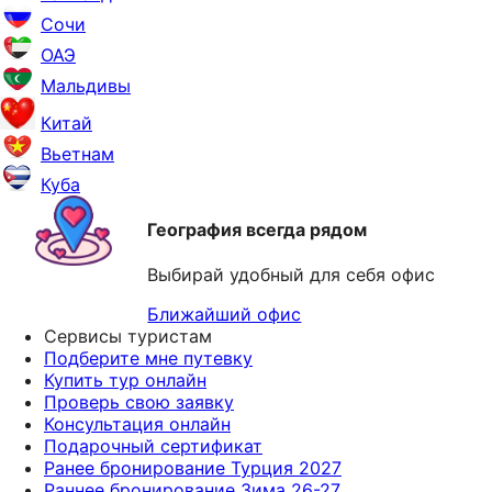
Сочи
ОАЭ
Мальдивы
Китай
Вьетнам
Куба
География всегда рядом
Выбирай удобный для себя офис
Ближайший офис
Сервисы туристам
Подберите мне путевку
Купить тур онлайн
Проверь свою заявку
Консультация онлайн
Подарочный сертификат
Ранее бронирование Турция 2027
Раннее бронирование Зима 26-27