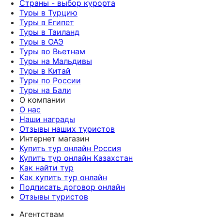
Страны - выбор курорта
Туры в Турцию
Туры в Египет
Туры в Таиланд
Туры в ОАЭ
Туры во Вьетнам
Туры на Мальдивы
Туры в Китай
Туры по России
Туры на Бали
О компании
О нас
Наши награды
Отзывы наших туристов
Интернет магазин
Купить тур онлайн Россия
Купить тур онлайн Казахстан
Как найти тур
Как купить тур онлайн
Подписать договор онлайн
Отзывы туристов
Агентствам