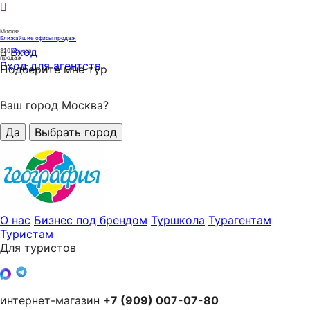
Москва
Ближайшие офисы продаж
Вход
320
офисов
продаж
Вход для агентств
Подберите мне тур
Ваш город Москва?
Да
Выбрать город
О нас
Бизнес под брендом
Туршкола
Турагентам
Туристам
Для туристов
интернет-магазин
+7 (909) 007-07-80