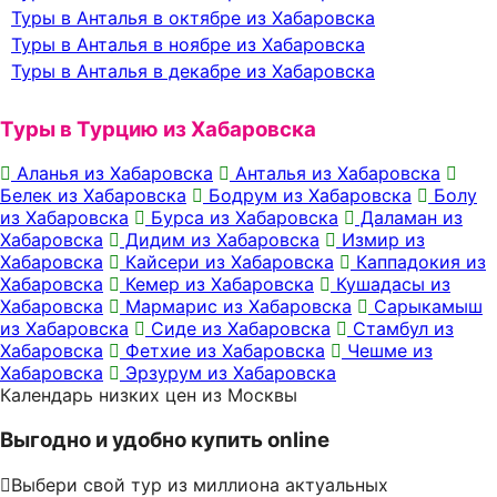
Туры в Анталья в октябре из Хабаровска
Туры в Анталья в ноябре из Хабаровска
Туры в Анталья в декабре из Хабаровска
Туры в Турцию из Хабаровска
Аланья из Хабаровска
Анталья из Хабаровска
Белек из Хабаровска
Бодрум из Хабаровска
Болу
из Хабаровска
Бурса из Хабаровска
Даламан из
Хабаровска
Дидим из Хабаровска
Измир из
Хабаровска
Кайсери из Хабаровска
Каппадокия из
Хабаровска
Кемер из Хабаровска
Кушадасы из
Хабаровска
Мармарис из Хабаровска
Сарыкамыш
из Хабаровска
Сиде из Хабаровска
Стамбул из
Хабаровска
Фетхие из Хабаровска
Чешме из
Хабаровска
Эрзурум из Хабаровска
Календарь низких цен из Москвы
Выгодно и удобно купить online
Выбери свой тур из миллиона актуальных