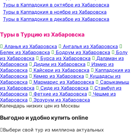
Туры в Каппадокия в октябре из Хабаровска
Туры в Каппадокия в ноябре из Хабаровска
Туры в Каппадокия в декабре из Хабаровска
Туры в Турцию из Хабаровска
Аланья из Хабаровска
Анталья из Хабаровска
Белек из Хабаровска
Бодрум из Хабаровска
Болу
из Хабаровска
Бурса из Хабаровска
Даламан из
Хабаровска
Дидим из Хабаровска
Измир из
Хабаровска
Кайсери из Хабаровска
Каппадокия из
Хабаровска
Кемер из Хабаровска
Кушадасы из
Хабаровска
Мармарис из Хабаровска
Сарыкамыш
из Хабаровска
Сиде из Хабаровска
Стамбул из
Хабаровска
Фетхие из Хабаровска
Чешме из
Хабаровска
Эрзурум из Хабаровска
Календарь низких цен из Москвы
Выгодно и удобно купить online
Выбери свой тур из миллиона актуальных