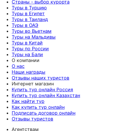
Страны - выбор курорта
Туры в Турцию
Туры в Египет
Туры в Таиланд
Туры в ОАЭ
Туры во Вьетнам
Туры на Мальдивы
Туры в Китай
Туры по России
Туры на Бали
О компании
О нас
Наши награды
Отзывы наших туристов
Интернет магазин
Купить тур онлайн Россия
Купить тур онлайн Казахстан
Как найти тур
Как купить тур онлайн
Подписать договор онлайн
Отзывы туристов
Агентствам