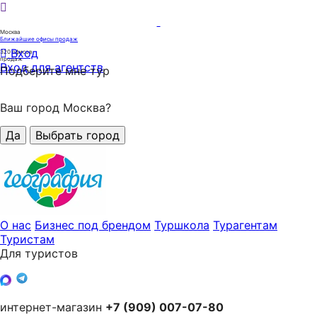
Москва
Ближайшие офисы продаж
Вход
320
офисов
продаж
Вход для агентств
Подберите мне тур
Ваш город Москва?
Да
Выбрать город
О нас
Бизнес под брендом
Туршкола
Турагентам
Туристам
Для туристов
интернет-магазин
+7 (909) 007-07-80