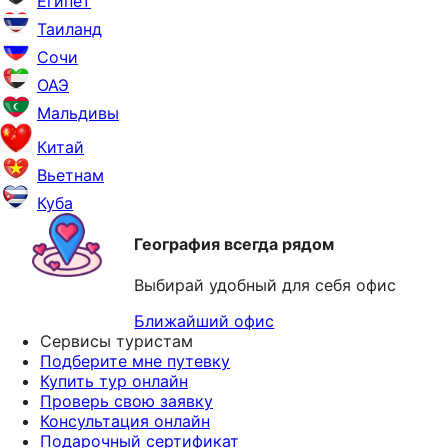
Египет
Таиланд
Сочи
ОАЭ
Мальдивы
Китай
Вьетнам
Куба
География всегда рядом
Выбирай удобный для себя офис
Ближайший офис
Сервисы туристам
Подберите мне путевку
Купить тур онлайн
Проверь свою заявку
Консультация онлайн
Подарочный сертификат