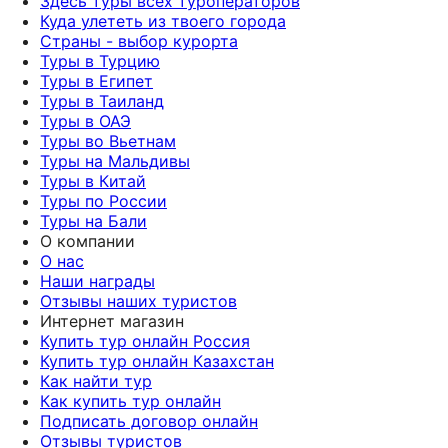
Здесь туры всех туроператоров
Куда улететь из твоего города
Страны - выбор курорта
Туры в Турцию
Туры в Египет
Туры в Таиланд
Туры в ОАЭ
Туры во Вьетнам
Туры на Мальдивы
Туры в Китай
Туры по России
Туры на Бали
О компании
О нас
Наши награды
Отзывы наших туристов
Интернет магазин
Купить тур онлайн Россия
Купить тур онлайн Казахстан
Как найти тур
Как купить тур онлайн
Подписать договор онлайн
Отзывы туристов