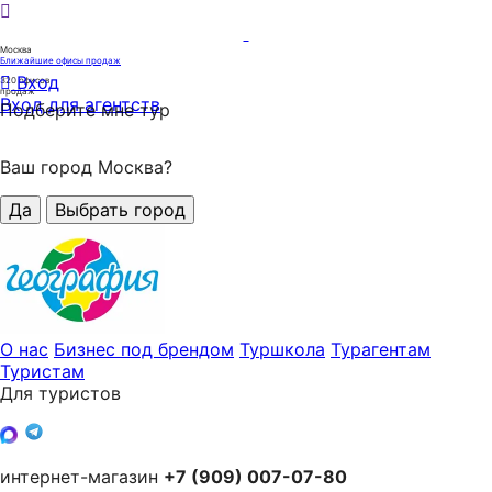
Москва
Ближайшие офисы продаж
Вход
320
офисов
продаж
Вход для агентств
Подберите мне тур
Ваш город Москва?
Да
Выбрать город
О нас
Бизнес под брендом
Туршкола
Турагентам
Туристам
Для туристов
интернет-магазин
+7 (909) 007-07-80