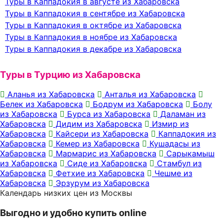
Туры в Каппадокия в августе из Хабаровска
Туры в Каппадокия в сентябре из Хабаровска
Туры в Каппадокия в октябре из Хабаровска
Туры в Каппадокия в ноябре из Хабаровска
Туры в Каппадокия в декабре из Хабаровска
Туры в Турцию из Хабаровска
Аланья из Хабаровска
Анталья из Хабаровска
Белек из Хабаровска
Бодрум из Хабаровска
Болу
из Хабаровска
Бурса из Хабаровска
Даламан из
Хабаровска
Дидим из Хабаровска
Измир из
Хабаровска
Кайсери из Хабаровска
Каппадокия из
Хабаровска
Кемер из Хабаровска
Кушадасы из
Хабаровска
Мармарис из Хабаровска
Сарыкамыш
из Хабаровска
Сиде из Хабаровска
Стамбул из
Хабаровска
Фетхие из Хабаровска
Чешме из
Хабаровска
Эрзурум из Хабаровска
Календарь низких цен из Москвы
Выгодно и удобно купить online