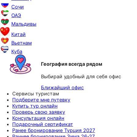
Сочи
ОАЭ
Мальдивы
Китай
Вьетнам
Куба
География всегда рядом
Выбирай удобный для себя офис
Ближайший офис
Сервисы туристам
Подберите мне путевку
Купить тур онлайн
Проверь свою заявку
Консультация онлайн
Подарочный сертификат
Ранее бронирование Турция 2027
Раннее бронирование Зима 26-27