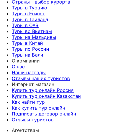
Страны - выбор курорта
Туры в Турцию
Туры в Египет
Туры в Таиланд
Туры в ОАЭ
Туры во Вьетнам
Туры на Мальдивы
Туры в Китай
Туры по России
Туры на Бали
О компании
О нас
Наши награды
Отзывы наших туристов
Интернет магазин
Купить тур онлайн Россия
Купить тур онлайн Казахстан
Как найти тур
Как купить тур онлайн
Подписать договор онлайн
Отзывы туристов
Агентствам