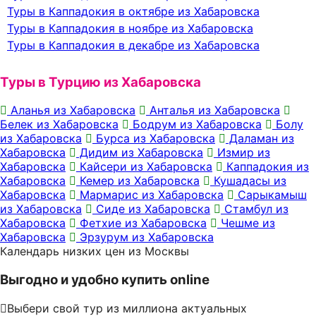
Туры в Каппадокия в октябре из Хабаровска
Туры в Каппадокия в ноябре из Хабаровска
Туры в Каппадокия в декабре из Хабаровска
Туры в Турцию из Хабаровска
Аланья из Хабаровска
Анталья из Хабаровска
Белек из Хабаровска
Бодрум из Хабаровска
Болу
из Хабаровска
Бурса из Хабаровска
Даламан из
Хабаровска
Дидим из Хабаровска
Измир из
Хабаровска
Кайсери из Хабаровска
Каппадокия из
Хабаровска
Кемер из Хабаровска
Кушадасы из
Хабаровска
Мармарис из Хабаровска
Сарыкамыш
из Хабаровска
Сиде из Хабаровска
Стамбул из
Хабаровска
Фетхие из Хабаровска
Чешме из
Хабаровска
Эрзурум из Хабаровска
Календарь низких цен из Москвы
Выгодно и удобно купить online
Выбери свой тур из миллиона актуальных