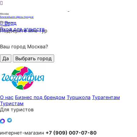
Москва
Ближайшие офисы продаж
Вход
320
офисов
продаж
Вход для агентств
Подберите мне тур
Ваш город Москва?
Да
Выбрать город
О нас
Бизнес под брендом
Туршкола
Турагентам
Туристам
Для туристов
интернет-магазин
+7 (909) 007-07-80