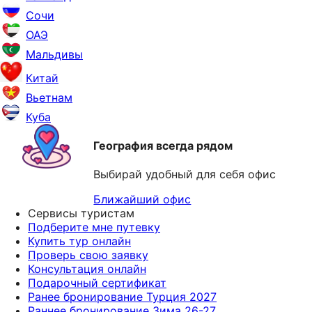
Сочи
ОАЭ
Мальдивы
Китай
Вьетнам
Куба
География всегда рядом
Выбирай удобный для себя офис
Ближайший офис
Сервисы туристам
Подберите мне путевку
Купить тур онлайн
Проверь свою заявку
Консультация онлайн
Подарочный сертификат
Ранее бронирование Турция 2027
Раннее бронирование Зима 26-27