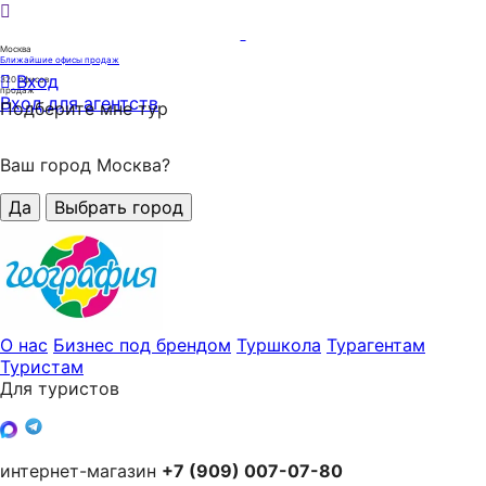
Москва
Ближайшие офисы продаж
Вход
320
офисов
продаж
Вход для агентств
Подберите мне тур
Ваш город Москва?
Да
Выбрать город
О нас
Бизнес под брендом
Туршкола
Турагентам
Туристам
Для туристов
интернет-магазин
+7 (909) 007-07-80