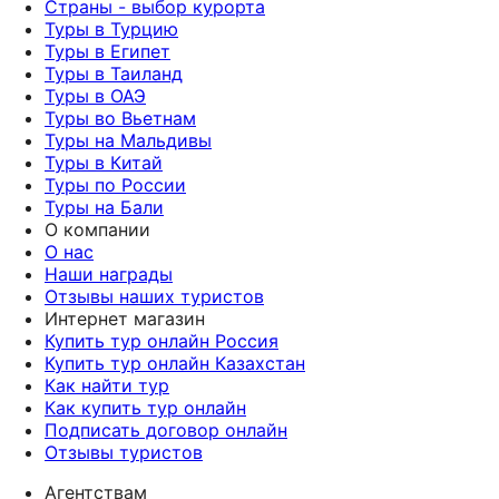
Страны - выбор курорта
Туры в Турцию
Туры в Египет
Туры в Таиланд
Туры в ОАЭ
Туры во Вьетнам
Туры на Мальдивы
Туры в Китай
Туры по России
Туры на Бали
О компании
О нас
Наши награды
Отзывы наших туристов
Интернет магазин
Купить тур онлайн Россия
Купить тур онлайн Казахстан
Как найти тур
Как купить тур онлайн
Подписать договор онлайн
Отзывы туристов
Агентствам