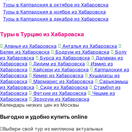
Туры в Каппадокия в октябре из Хабаровска
Туры в Каппадокия в ноябре из Хабаровска
Туры в Каппадокия в декабре из Хабаровска
Туры в Турцию из Хабаровска
Аланья из Хабаровска
Анталья из Хабаровска
Белек из Хабаровска
Бодрум из Хабаровска
Болу
из Хабаровска
Бурса из Хабаровска
Даламан из
Хабаровска
Дидим из Хабаровска
Измир из
Хабаровска
Кайсери из Хабаровска
Каппадокия из
Хабаровска
Кемер из Хабаровска
Кушадасы из
Хабаровска
Мармарис из Хабаровска
Сарыкамыш
из Хабаровска
Сиде из Хабаровска
Стамбул из
Хабаровска
Фетхие из Хабаровска
Чешме из
Хабаровска
Эрзурум из Хабаровска
Календарь низких цен из Москвы
Выгодно и удобно купить online
Выбери свой тур из миллиона актуальных