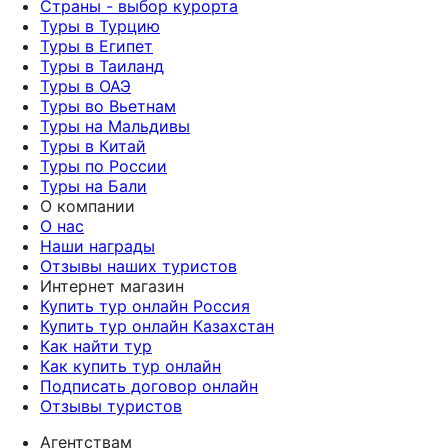
Страны - выбор курорта
Туры в Турцию
Туры в Египет
Туры в Таиланд
Туры в ОАЭ
Туры во Вьетнам
Туры на Мальдивы
Туры в Китай
Туры по России
Туры на Бали
О компании
О нас
Наши награды
Отзывы наших туристов
Интернет магазин
Купить тур онлайн Россия
Купить тур онлайн Казахстан
Как найти тур
Как купить тур онлайн
Подписать договор онлайн
Отзывы туристов
Агентствам