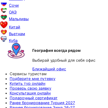
Сочи
ОАЭ
Мальдивы
Китай
Вьетнам
Куба
География всегда рядом
Выбирай удобный для себя офис
Ближайший офис
Сервисы туристам
Подберите мне путевку
Купить тур онлайн
Проверь свою заявку
Консультация онлайн
Подарочный сертификат
Ранее бронирование Турция 2027
Раннее бронирование Зима 26-27