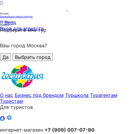
Москва
Ближайшие офисы продаж
Вход
320
офисов
продаж
Вход для агентств
Подберите мне тур
Ваш город Москва?
Да
Выбрать город
О нас
Бизнес под брендом
Туршкола
Турагентам
Туристам
Для туристов
интернет-магазин
+7 (909) 007-07-80