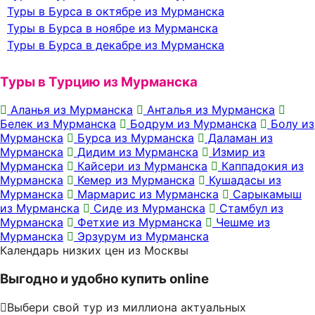
Туры в Бурса в октябре из Мурманска
Туры в Бурса в ноябре из Мурманска
Туры в Бурса в декабре из Мурманска
Туры в Турцию из Мурманска
Аланья из Мурманска
Анталья из Мурманска
Белек из Мурманска
Бодрум из Мурманска
Болу из
Мурманска
Бурса из Мурманска
Даламан из
Мурманска
Дидим из Мурманска
Измир из
Мурманска
Кайсери из Мурманска
Каппадокия из
Мурманска
Кемер из Мурманска
Кушадасы из
Мурманска
Мармарис из Мурманска
Сарыкамыш
из Мурманска
Сиде из Мурманска
Стамбул из
Мурманска
Фетхие из Мурманска
Чешме из
Мурманска
Эрзурум из Мурманска
Календарь низких цен из Москвы
Выгодно и удобно купить online
Выбери свой тур из миллиона актуальных