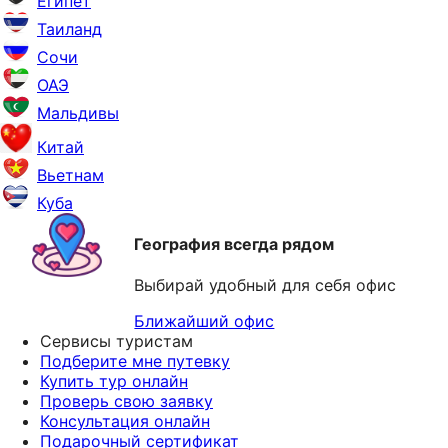
Египет
Таиланд
Сочи
ОАЭ
Мальдивы
Китай
Вьетнам
Куба
География всегда рядом
Выбирай удобный для себя офис
Ближайший офис
Сервисы туристам
Подберите мне путевку
Купить тур онлайн
Проверь свою заявку
Консультация онлайн
Подарочный сертификат