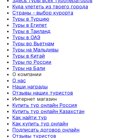
Здесь туры всех туроператоров
Куда улететь из твоего города
Страны - выбор курорта
Туры в Турцию
Туры в Египет
Туры в Таиланд
Туры в ОАЭ
Туры во Вьетнам
Туры на Мальдивы
Туры в Китай
Туры по России
Туры на Бали
О компании
О нас
Наши награды
Отзывы наших туристов
Интернет магазин
Купить тур онлайн Россия
Купить тур онлайн Казахстан
Как найти тур
Как купить тур онлайн
Подписать договор онлайн
Отзывы туристов