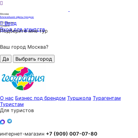
Москва
Ближайшие офисы продаж
Вход
320
офисов
продаж
Вход для агентств
Подберите мне тур
Ваш город Москва?
Да
Выбрать город
О нас
Бизнес под брендом
Туршкола
Турагентам
Туристам
Для туристов
интернет-магазин
+7 (909) 007-07-80