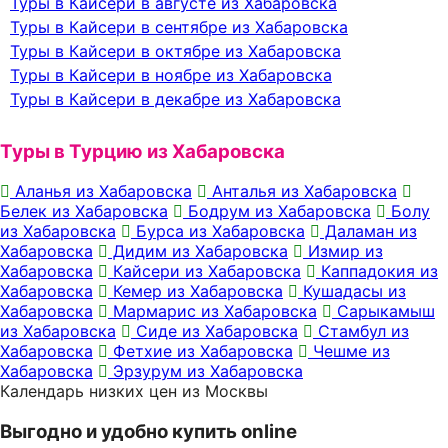
Туры в Кайсери в августе из Хабаровска
Туры в Кайсери в сентябре из Хабаровска
Туры в Кайсери в октябре из Хабаровска
Туры в Кайсери в ноябре из Хабаровска
Туры в Кайсери в декабре из Хабаровска
Туры в Турцию из Хабаровска
Аланья из Хабаровска
Анталья из Хабаровска
Белек из Хабаровска
Бодрум из Хабаровска
Болу
из Хабаровска
Бурса из Хабаровска
Даламан из
Хабаровска
Дидим из Хабаровска
Измир из
Хабаровска
Кайсери из Хабаровска
Каппадокия из
Хабаровска
Кемер из Хабаровска
Кушадасы из
Хабаровска
Мармарис из Хабаровска
Сарыкамыш
из Хабаровска
Сиде из Хабаровска
Стамбул из
Хабаровска
Фетхие из Хабаровска
Чешме из
Хабаровска
Эрзурум из Хабаровска
Календарь низких цен из Москвы
Выгодно и удобно купить online