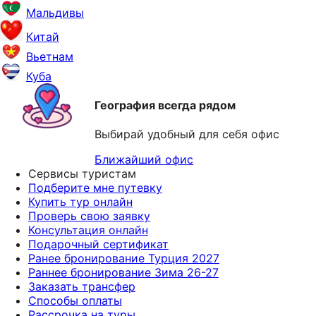
Мальдивы
Китай
Вьетнам
Куба
География всегда рядом
Выбирай удобный для себя офис
Ближайший офис
Сервисы туристам
Подберите мне путевку
Купить тур онлайн
Проверь свою заявку
Консультация онлайн
Подарочный сертификат
Ранее бронирование Турция 2027
Раннее бронирование Зима 26-27
Заказать трансфер
Способы оплаты
Рассрочка на туры