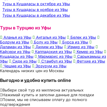
Туры в Кушадасы в октябре из Уфы
Туры в Кушадасы в ноябре из Уфы
Туры в Кушадасы в декабре из Уфы
Туры в Турцию из Уфы
Аланья из Уфы
Анталья из Уфы
Белек из Уфы
Бодрум из Уфы
Болу из Уфы
Бурса из Уфы
Даламан из Уфы
Дидим из Уфы
Измир из Уфы
Кайсери из Уфы
Каппадокия из Уфы
Кемер из Уфы
Кушадасы из Уфы
Мармарис из Уфы
Сарыкамыш из
Уфы
Сиде из Уфы
Стамбул из Уфы
Фетхие из Уфы
Чешме из Уфы
Эрзурум из Уфы
Календарь низких цен из Москвы
Выгодно и удобно купить online
Выбери свой тур из миллиона актуальных
Нажимай купить и заполни данные для поездки
Помни, мы не списываем оплату до полного
подтверждения