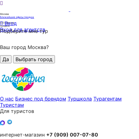
Москва
Ближайшие офисы продаж
Вход
320
офисов
продаж
Вход для агентств
Подберите мне тур
Ваш город Москва?
Да
Выбрать город
О нас
Бизнес под брендом
Туршкола
Турагентам
Туристам
Для туристов
интернет-магазин
+7 (909) 007-07-80