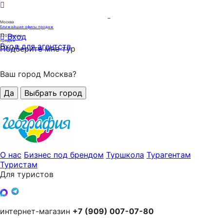
Москва
Ближайшие офисы продаж
Вход
320
офисов
продаж
Вход для агентств
Подберите мне тур
Ваш город Москва?
Да
Выбрать город
О нас
Бизнес под брендом
Туршкола
Турагентам
Туристам
Для туристов
интернет-магазин
+7 (909) 007-07-80