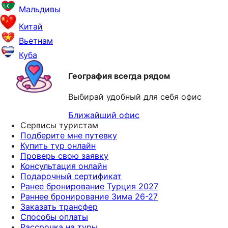
Мальдивы
Китай
Вьетнам
Куба
География всегда рядом
Выбирай удобный для себя офис
Ближайший офис
Сервисы туристам
Подберите мне путевку
Купить тур онлайн
Проверь свою заявку
Консультация онлайн
Подарочный сертификат
Ранее бронирование Турция 2027
Раннее бронирование Зима 26-27
Заказать трансфер
Способы оплаты
Рассрочка на туры