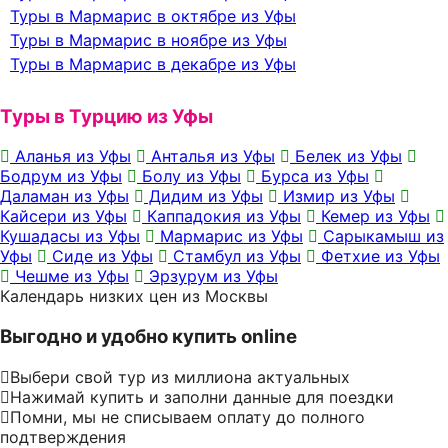
Туры в Мармарис в октябре из Уфы
Туры в Мармарис в ноябре из Уфы
Туры в Мармарис в декабре из Уфы
Туры в Турцию из Уфы
Аланья из Уфы
Анталья из Уфы
Белек из Уфы
Бодрум из Уфы
Болу из Уфы
Бурса из Уфы
Даламан из Уфы
Дидим из Уфы
Измир из Уфы
Кайсери из Уфы
Каппадокия из Уфы
Кемер из Уфы
Кушадасы из Уфы
Мармарис из Уфы
Сарыкамыш из
Уфы
Сиде из Уфы
Стамбул из Уфы
Фетхие из Уфы
Чешме из Уфы
Эрзурум из Уфы
Календарь низких цен из Москвы
Выгодно и удобно купить online
Выбери свой тур из миллиона актуальных
Нажимай купить и заполни данные для поездки
Помни, мы не списываем оплату до полного
подтверждения