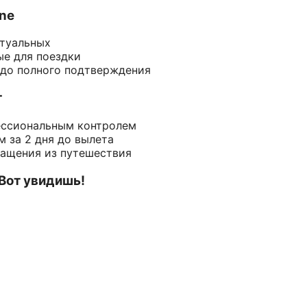
ine
ктуальных
ые для поездки
 до полного подтверждения
т
ессиональным контролем
 за 2 дня до вылета
ращения из путешествия
 Вот увидишь!