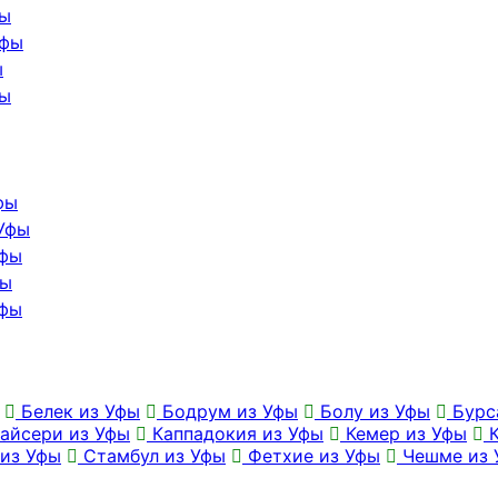
фы
Уфы
ы
фы
фы
 Уфы
Уфы
фы
Уфы
Белек из Уфы
Бодрум из Уфы
Болу из Уфы
Бурс
айсери из Уфы
Каппадокия из Уфы
Кемер из Уфы
К
из Уфы
Стамбул из Уфы
Фетхие из Уфы
Чешме из 