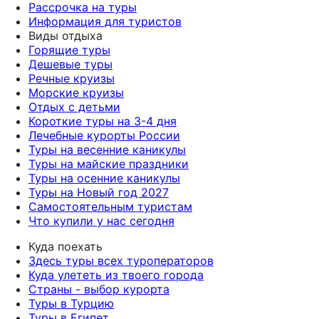
Рассрочка на туры
Информация для туристов
Виды отдыха
Горящие туры
Дешевые туры
Речные круизы
Морские круизы
Отдых с детьми
Короткие туры на 3-4 дня
Лечебные курорты России
Туры на весенние каникулы
Туры на майские праздники
Туры на осенние каникулы
Туры на Новый год 2027
Самостоятельным туристам
Что купили у нас сегодня
Куда поехать
Здесь туры всех туроператоров
Куда улететь из твоего города
Страны - выбор курорта
Туры в Турцию
Туры в Египет