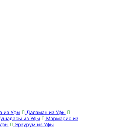
а из Уфы
Даламан из Уфы
ушадасы из Уфы
Мармарис из
Уфы
Эрзурум из Уфы