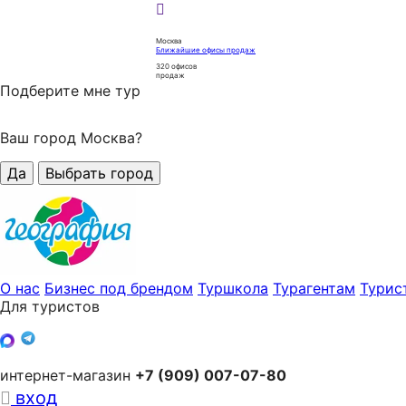
Москва
Ближайшие офисы продаж
320
офисов
продаж
Подберите мне тур
Ваш город Москва?
Да
Выбрать город
О нас
Бизнес под брендом
Туршкола
Турагентам
Турис
Для туристов
интернет-магазин
+7 (909) 007-07-80
вход