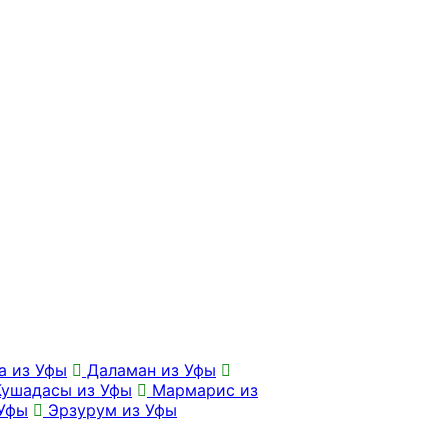
а из Уфы
Даламан из Уфы
ушадасы из Уфы
Мармарис из
Уфы
Эрзурум из Уфы