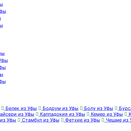
фы
Уфы
ы
фы
фы
 Уфы
Уфы
фы
Уфы
Белек из Уфы
Бодрум из Уфы
Болу из Уфы
Бурс
айсери из Уфы
Каппадокия из Уфы
Кемер из Уфы
К
из Уфы
Стамбул из Уфы
Фетхие из Уфы
Чешме из 