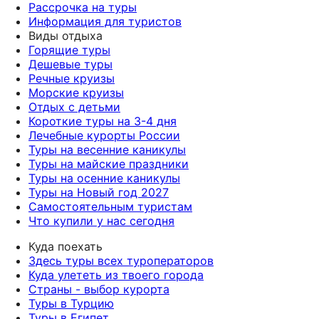
Рассрочка на туры
Информация для туристов
Виды отдыха
Горящие туры
Дешевые туры
Речные круизы
Морские круизы
Отдых с детьми
Короткие туры на 3-4 дня
Лечебные курорты России
Туры на весенние каникулы
Туры на майские праздники
Туры на осенние каникулы
Туры на Новый год 2027
Самостоятельным туристам
Что купили у нас сегодня
Куда поехать
Здесь туры всех туроператоров
Куда улететь из твоего города
Страны - выбор курорта
Туры в Турцию
Туры в Египет