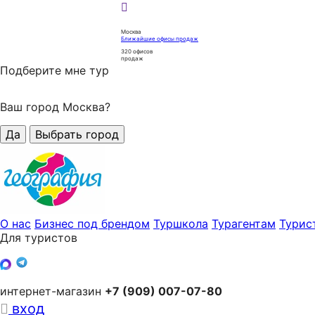
Москва
Ближайшие офисы продаж
320
офисов
продаж
Подберите мне тур
Ваш город Москва?
Да
Выбрать город
О нас
Бизнес под брендом
Туршкола
Турагентам
Турис
Для туристов
интернет-магазин
+7 (909) 007-07-80
вход