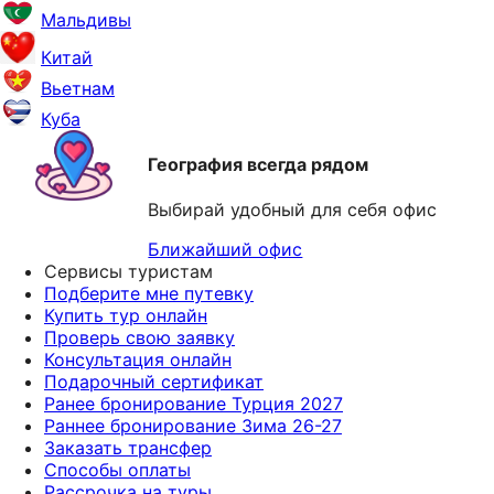
Мальдивы
Китай
Вьетнам
Куба
География всегда рядом
Выбирай удобный для себя офис
Ближайший офис
Сервисы туристам
Подберите мне путевку
Купить тур онлайн
Проверь свою заявку
Консультация онлайн
Подарочный сертификат
Ранее бронирование Турция 2027
Раннее бронирование Зима 26-27
Заказать трансфер
Способы оплаты
Рассрочка на туры