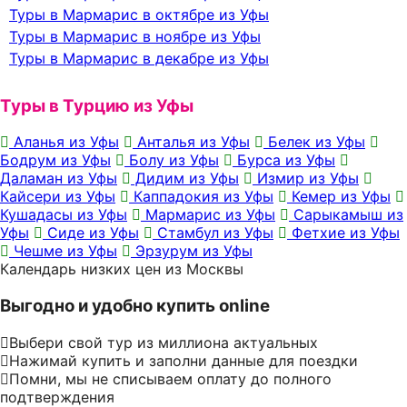
Туры в Мармарис в октябре из Уфы
Туры в Мармарис в ноябре из Уфы
Туры в Мармарис в декабре из Уфы
Туры в Турцию из Уфы
Аланья из Уфы
Анталья из Уфы
Белек из Уфы
Бодрум из Уфы
Болу из Уфы
Бурса из Уфы
Даламан из Уфы
Дидим из Уфы
Измир из Уфы
Кайсери из Уфы
Каппадокия из Уфы
Кемер из Уфы
Кушадасы из Уфы
Мармарис из Уфы
Сарыкамыш из
Уфы
Сиде из Уфы
Стамбул из Уфы
Фетхие из Уфы
Чешме из Уфы
Эрзурум из Уфы
Календарь низких цен из Москвы
Выгодно и удобно купить online
Выбери свой тур из миллиона актуальных
Нажимай купить и заполни данные для поездки
Помни, мы не списываем оплату до полного
подтверждения