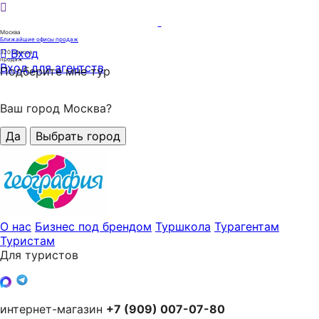
Москва
Ближайшие офисы продаж
Вход
320
офисов
продаж
Вход для агентств
Подберите мне тур
Ваш город Москва?
Да
Выбрать город
О нас
Бизнес под брендом
Туршкола
Турагентам
Туристам
Для туристов
интернет-магазин
+7 (909) 007-07-80