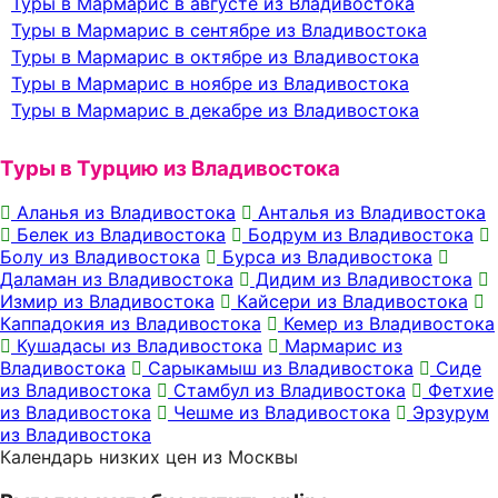
Туры в Мармарис в августе из Владивостока
Туры в Мармарис в сентябре из Владивостока
Туры в Мармарис в октябре из Владивостока
Туры в Мармарис в ноябре из Владивостока
Туры в Мармарис в декабре из Владивостока
Туры в Турцию из Владивостока
Аланья из Владивостока
Анталья из Владивостока
Белек из Владивостока
Бодрум из Владивостока
Болу из Владивостока
Бурса из Владивостока
Даламан из Владивостока
Дидим из Владивостока
Измир из Владивостока
Кайсери из Владивостока
Каппадокия из Владивостока
Кемер из Владивостока
Кушадасы из Владивостока
Мармарис из
Владивостока
Сарыкамыш из Владивостока
Сиде
из Владивостока
Стамбул из Владивостока
Фетхие
из Владивостока
Чешме из Владивостока
Эрзурум
из Владивостока
Календарь низких цен из Москвы