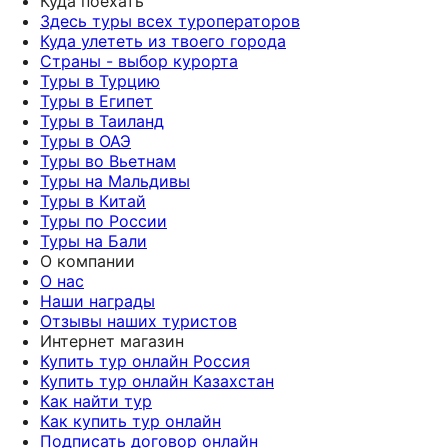
Куда поехать
Здесь туры всех туроператоров
Куда улететь из твоего города
Страны - выбор курорта
Туры в Турцию
Туры в Египет
Туры в Таиланд
Туры в ОАЭ
Туры во Вьетнам
Туры на Мальдивы
Туры в Китай
Туры по России
Туры на Бали
О компании
О нас
Наши награды
Отзывы наших туристов
Интернет магазин
Купить тур онлайн Россия
Купить тур онлайн Казахстан
Как найти тур
Как купить тур онлайн
Подписать договор онлайн