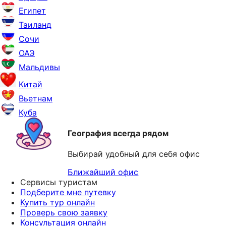
Египет
Таиланд
Сочи
ОАЭ
Мальдивы
Китай
Вьетнам
Куба
География всегда рядом
Выбирай удобный для себя офис
Ближайший офис
Сервисы туристам
Подберите мне путевку
Купить тур онлайн
Проверь свою заявку
Консультация онлайн