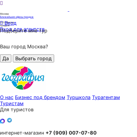
Москва
Ближайшие офисы продаж
Вход
320
офисов
продаж
Вход для агентств
Подберите мне тур
Ваш город Москва?
Да
Выбрать город
О нас
Бизнес под брендом
Туршкола
Турагентам
Туристам
Для туристов
интернет-магазин
+7 (909) 007-07-80