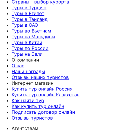
Страны - выбор курорта
Туры в Турцию
Туры в Египет
Туры в Таиланд
Туры в ОАЭ
Туры во Вьетнам
Туры на Мальдивы
Туры в Китай
Туры по России
Туры на Бали
О компании
О нас
Наши награды
Отзывы наших туристов
Интернет магазин
Купить тур онлайн Россия
Купить тур онлайн Казахстан
Как найти тур
Как купить тур онлайн
Подписать договор онлайн
Отзывы туристов
Агентствам