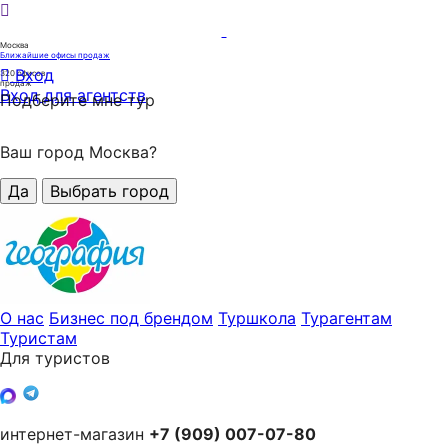
Москва
Ближайшие офисы продаж
Вход
320
офисов
продаж
Вход для агентств
Подберите мне тур
Ваш город Москва?
Да
Выбрать город
О нас
Бизнес под брендом
Туршкола
Турагентам
Туристам
Для туристов
интернет-магазин
+7 (909) 007-07-80