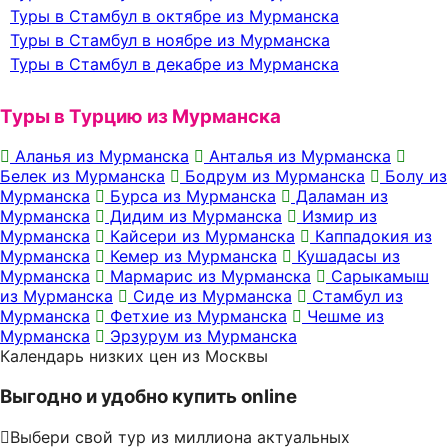
Туры в Стамбул в октябре из Мурманска
Туры в Стамбул в ноябре из Мурманска
Туры в Стамбул в декабре из Мурманска
Туры в Турцию из Мурманска
Аланья из Мурманска
Анталья из Мурманска
Белек из Мурманска
Бодрум из Мурманска
Болу из
Мурманска
Бурса из Мурманска
Даламан из
Мурманска
Дидим из Мурманска
Измир из
Мурманска
Кайсери из Мурманска
Каппадокия из
Мурманска
Кемер из Мурманска
Кушадасы из
Мурманска
Мармарис из Мурманска
Сарыкамыш
из Мурманска
Сиде из Мурманска
Стамбул из
Мурманска
Фетхие из Мурманска
Чешме из
Мурманска
Эрзурум из Мурманска
Календарь низких цен из Москвы
Выгодно и удобно купить online
Выбери свой тур из миллиона актуальных