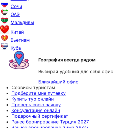
Сочи
ОАЭ
Мальдивы
Китай
Вьетнам
Куба
География всегда рядом
Выбирай удобный для себя офис
Ближайший офис
Сервисы туристам
Подберите мне путевку
Купить тур онлайн
Проверь свою заявку
Консультация онлайн
Подарочный сертификат
Ранее бронирование Турция 2027
Раннее бронирование Зима 26-27