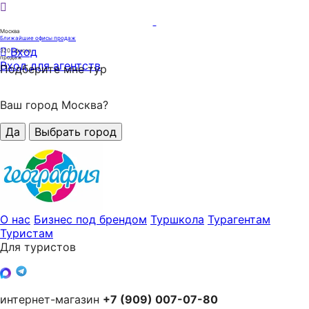
Москва
Ближайшие офисы продаж
Вход
320
офисов
продаж
Вход для агентств
Подберите мне тур
Ваш город Москва?
Да
Выбрать город
О нас
Бизнес под брендом
Туршкола
Турагентам
Туристам
Для туристов
интернет-магазин
+7 (909) 007-07-80