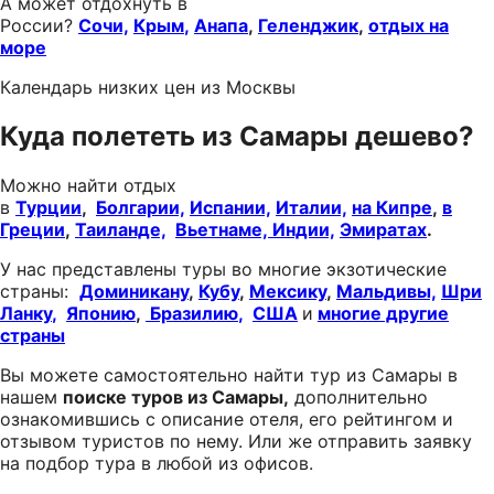
А может отдохнуть в
России?
Сочи,
Крым
,
Анапа
,
Геленджик
,
отдых на
море
Календарь низких цен из Москвы
Куда полететь из Самары дешево?
Можно найти отдых
в
Турции
,
Болгарии,
Испании,
Италии,
на Кипре
,
в
Греции
,
Таиланде,
Вьетнаме,
Индии,
Эмиратах
.
У нас представлены туры во многие экзотические
страны:
Доминикану
,
Кубу
,
Мексику
,
Мальдивы,
Шри
Ланку
,
Японию
,
Бразилию
,
США
и
многие другие
страны
Вы можете самостоятельно найти тур из Самары в
нашем
поиске туров из Самары,
дополнительно
ознакомившись с описание отеля, его рейтингом и
отзывом туристов по нему. Или же отправить заявку
на подбор тура в любой из офисов.