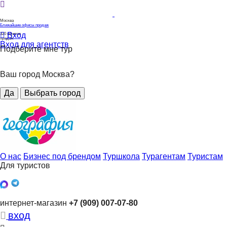
Москва
Ближайшие офисы продаж
Вход
320
офисов
продаж
Вход для агентств
Подберите мне тур
Ваш город Москва?
Да
Выбрать город
О нас
Бизнес под брендом
Туршкола
Турагентам
Туристам
Для туристов
интернет-магазин
+7 (909) 007-07-80
вход