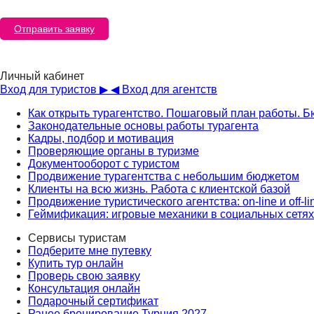
Отправить заявку
Личный кабинет
Вход для туристов ▶
◀ Вход для агентств
Как открыть турагентство. Пошаговый план работы. 
Законодательные основы работы турагента
Кадры, подбор и мотивация
Проверяющие органы в туризме
Документооборот с туристом
Продвижение турагентства с небольшим бюджетом
Клиенты на всю жизнь. Работа с клиентской базой
Продвижение туристического агентства: on-line и off-l
Геймификация: игровые механики в социальных сетях
Сервисы туристам
Подберите мне путевку
Купить тур онлайн
Проверь свою заявку
Консультация онлайн
Подарочный сертификат
Ранее бронирование Турция 2027