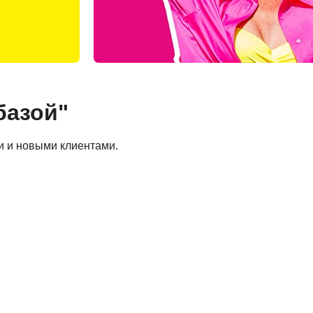
базой"
и и новыми клиентами.