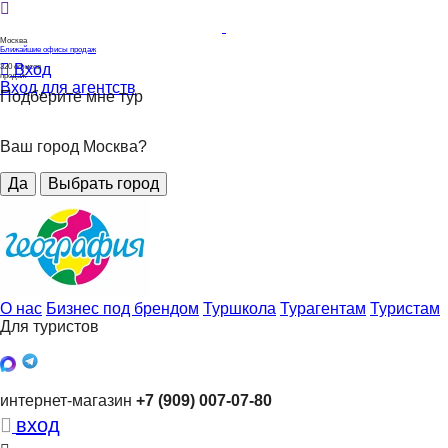
Москва
Ближайшие офисы продаж
Вход
320
офисов
продаж
Вход для агентств
Подберите мне тур
Ваш город Москва?
Да
Выбрать город
О нас
Бизнес под брендом
Туршкола
Турагентам
Туристам
Для туристов
интернет-магазин
+7 (909) 007-07-80
вход