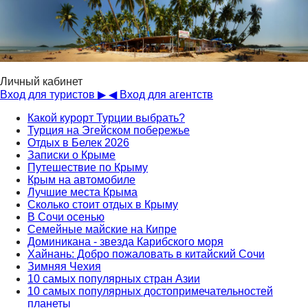
Личный кабинет
Вход для туристов ▶
◀ Вход для агентств
Какой курорт Турции выбрать?
Турция на Эгейском побережье
Отдых в Белек 2026
Записки о Крыме
Путешествие по Крыму
Крым на автомобиле
Лучшие места Крыма
Сколько стоит отдых в Крыму
В Сочи осенью
Семейные майские на Кипре
Доминикана - звезда Карибского моря
Хайнань: Добро пожаловать в китайский Сочи
Зимняя Чехия
10 самых популярных стран Азии
10 самых популярных достопримечательностей
планеты