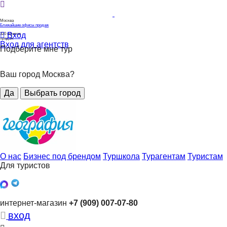
Москва
Ближайшие офисы продаж
Вход
320
офисов
продаж
Вход для агентств
Подберите мне тур
Ваш город Москва?
Да
Выбрать город
О нас
Бизнес под брендом
Туршкола
Турагентам
Туристам
Для туристов
интернет-магазин
+7 (909) 007-07-80
вход