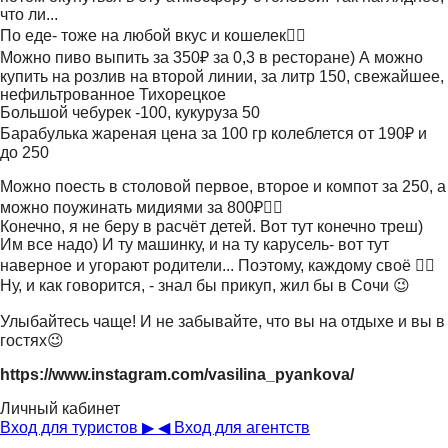
что ли...
По еде- тоже на любой вкус и кошелек👌🏻
Можно пиво выпить за 350₽ за 0,3 в ресторане) А можно
купить на розлив на второй линии, за литр 150, свежайшее,
нефильтрованное Тихорецкое
Большой чебурек -100, кукуруза 50
Барабулька жареная цена за 100 гр колеблется от 190₽ и
до 250
Можно поесть в столовой первое, второе и компот за 250, а
можно поужинать мидиями за 800₽👌🏻
Конечно, я не беру в расчёт детей. Вот тут конечно треш)
Им все надо) И ту машинку, и на ту карусель- вот тут
наверное и угорают родители... Поэтому, каждому своё 👌🏻
Ну, и как говорится, - знал бы прикуп, жил бы в Сочи 😉
Улыбайтесь чаще! И не забывайте, что вы на отдыхе и вы в
гостях😉
https://www.instagram.com/vasilina_pyankova/
Личный кабинет
Вход для туристов ▶
◀ Вход для агентств