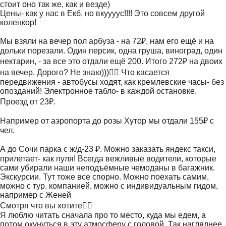
стоит оно так же, как и везде)
Цены- как у нас в Екб, но вкуууус!!!! Это совсем другой
коленкор!
Мы взяли на вечер пол арбуза - на 72₽, нам его ещё и на
дольки порезали. Один персик, одна груша, виноград, один
нектарин, - за все это отдали ещё 200. Итого 272₽ на двоих
на вечер. Дорого? Не знаю)))🤷‍♀️ Что касается
передвижения - автобусы ходят, как кремлевские часы- без
опозданий! Электронное табло- в каждой остановке.
Проезд от 23₽.
Например от аэропорта до розы Хутор мы отдали 155₽ с
чел.
А до Сочи парка с ж/д-23 ₽. Можно заказать яндекс такси,
прилетает- как пуля! Всегда вежливые водители, которые
сами убирали наши неподъёмные чемоданы в багажник.
Экскурсии. Тут тоже все спорно. Можно поехать самим,
можно с тур. компанией, можно с индивидуальным гидом,
например с Женей
Смотря что вы хотите👌🏻
Я люблю читать сначала про то место, куда мы едем, а
потом окунуться в эту атмосферу с головой. Так нагляднее,