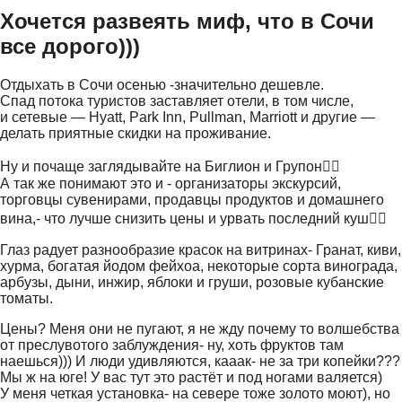
Хочется развеять миф, что в Сочи
все дорого)))
Отдыхать в Сочи осенью -значительно дешевле.
Спад потока туристов заставляет отели, в том числе,
и сетевые — Hyatt, Park Inn, Pullman, Marriott и другие —
делать приятные скидки на проживание.
Ну и почаще заглядывайте на Биглион и Групон👌🏻
А так же понимают это и - организаторы экскурсий,
торговцы сувенирами, продавцы продуктов и домашнего
вина,- что лучше снизить цены и урвать последний куш👌🏻
Глаз радует разнообразие красок на витринах- Гранат, киви,
хурма, богатая йодом фейхоа, некоторые сорта винограда,
арбузы, дыни, инжир, яблоки и груши, розовые кубанские
томаты.
Цены? Меня они не пугают, я не жду почему то волшебства
от преслувотого заблуждения- ну, хоть фруктов там
наешься))) И люди удивляются, кааак- не за три копейки???
Мы ж на юге! У вас тут это растёт и под ногами валяется)
У меня четкая установка- на севере тоже золото моют), но