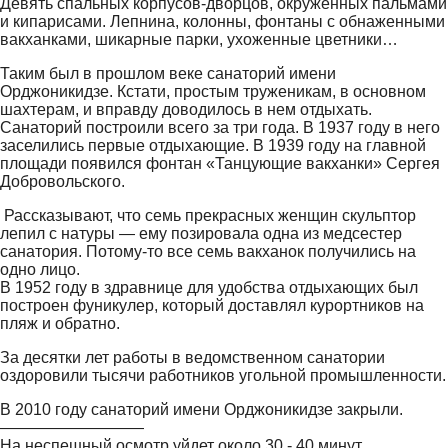
Девять спальных корпусов-дворцов, окруженных пальмами
и кипарисами. Лепнина, колонны, фонтаны с обнаженными
вакханками, шикарные парки, ухоженные цветники…
Таким был в прошлом веке санаторий имени
Орджоникидзе. Кстати, простым труженикам, в основном
шахтерам, и вправду доводилось в нем отдыхать.
Санаторий построили всего за три года. В 1937 году в него
заселились первые отдыхающие. В 1939 году на главной
площади появился фонтан «Танцующие вакханки» Сергея
Добровольского.
Рассказывают, что семь прекрасных женщин скульптор
лепил с натуры — ему позировала одна из медсестер
санатория. Потому-то все семь вакханок получились на
одно лицо.
В 1952 году в здравнице для удобства отдыхающих был
построен фуникулер, который доставлял курортников на
пляж и обратно.
За десятки лет работы в ведомственном санатории
оздоровили тысячи работников угольной промышленности.
В 2010 году санаторий имени Орджоникидзе закрыли.
—————————
На неспешный осмотр уйдет около 30 - 40 минут