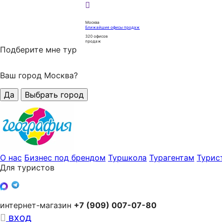
Москва
Ближайшие офисы продаж
320
офисов
продаж
Подберите мне тур
Ваш город Москва?
Да
Выбрать город
О нас
Бизнес под брендом
Туршкола
Турагентам
Турис
Для туристов
интернет-магазин
+7 (909) 007-07-80
вход