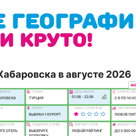
 Хабаровска в августе 2026
ВЫЛEТА
СТРАНА
ДАТЫ ВЫЛЕТА
КОЛИЧЕСТВ
01.08 - 22.08
АРОВСКА
ТУРЦИЯ
C 6 ПО 14 Н
ТЫ
КУРОРТ
КЛАСС ОТЕЛЯ
1
*
(И
ТИП ПИТАН
ЛУЧШЕ)
ВЫБРАН 1 КУРОРТ
ЛЮБОЕ ПИТ
ИЕ ОТЕЛЯ
ПОДБОРКИ ОТЕЛЕЙ
РЕЙТИНГ ОТЕЛЯ
БЮДЖЕТ ТУ
ТЕ ОТЕЛЬ
ВЫБЕРИТЕ
ЛЮБОЙ РЕЙТИНГ
ДО 5 000 00
ПОДБОРКУ