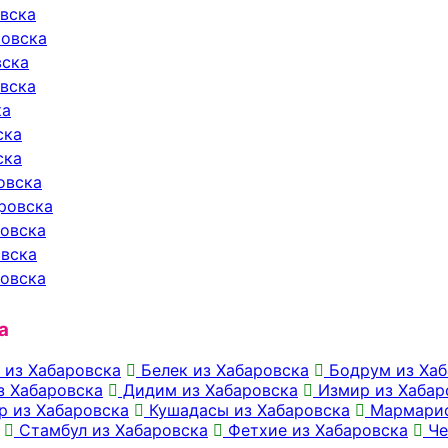
овска
ровска
вска
овска
ка
ска
ска
овска
аровска
ровска
овска
ровска
а
 из Хабаровска
Белек из Хабаровска
Бодрум из Хаб
з Хабаровска
Дидим из Хабаровска
Измир из Хабар
р из Хабаровска
Кушадасы из Хабаровска
Мармарис
Стамбул из Хабаровска
Фетхие из Хабаровска
Че