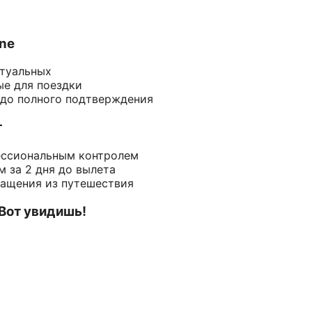
ine
ктуальных
ые для поездки
 до полного подтверждения
т
ессиональным контролем
 за 2 дня до вылета
ращения из путешествия
 Вот увидишь!