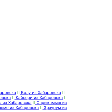
аровска
Болу из Хабаровска
овска
Кайсери из Хабаровска
 из Хабаровска
Сарыкамыш из
шме из Хабаровска
Эрзурум из