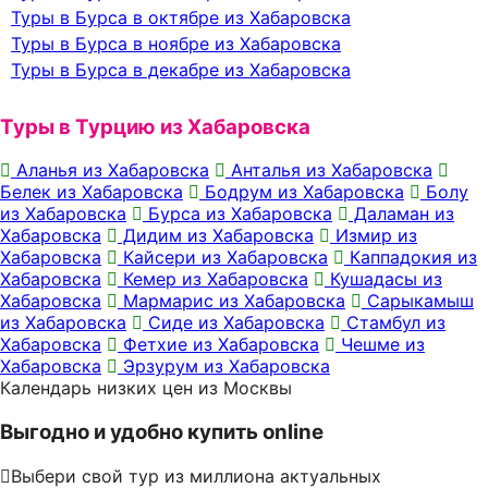
Туры в Бурса в октябре из Хабаровска
Туры в Бурса в ноябре из Хабаровска
Туры в Бурса в декабре из Хабаровска
Туры в Турцию из Хабаровска
Аланья из Хабаровска
Анталья из Хабаровска
Белек из Хабаровска
Бодрум из Хабаровска
Болу
из Хабаровска
Бурса из Хабаровска
Даламан из
Хабаровска
Дидим из Хабаровска
Измир из
Хабаровска
Кайсери из Хабаровска
Каппадокия из
Хабаровска
Кемер из Хабаровска
Кушадасы из
Хабаровска
Мармарис из Хабаровска
Сарыкамыш
из Хабаровска
Сиде из Хабаровска
Стамбул из
Хабаровска
Фетхие из Хабаровска
Чешме из
Хабаровска
Эрзурум из Хабаровска
Календарь низких цен из Москвы
Выгодно и удобно купить online
Выбери свой тур из миллиона актуальных