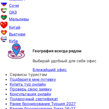
Сочи
ОАЭ
Мальдивы
Китай
Вьетнам
Куба
География всегда рядом
Выбирай удобный для себя офис
Ближайший офис
Сервисы туристам
Подберите мне путевку
Купить тур онлайн
Проверь свою заявку
Консультация онлайн
Подарочный сертификат
Ранее бронирование Турция 2027
Раннее бронирование Зима 26-27