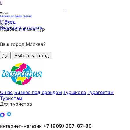
Москва
Ближайшие офисы продаж
Вход
320
офисов
продаж
Вход для агентств
Подберите мне тур
Ваш город Москва?
Да
Выбрать город
О нас
Бизнес под брендом
Туршкола
Турагентам
Туристам
Для туристов
интернет-магазин
+7 (909) 007-07-80