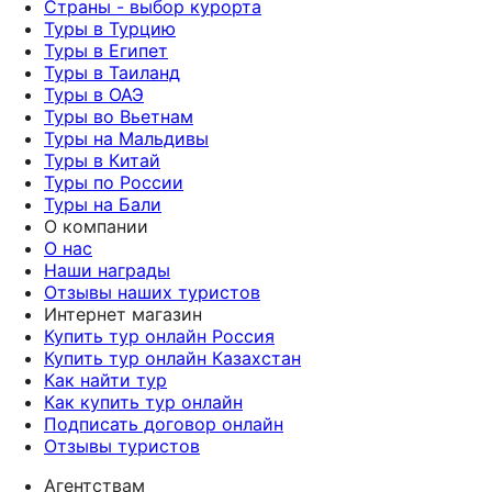
Страны - выбор курорта
Туры в Турцию
Туры в Египет
Туры в Таиланд
Туры в ОАЭ
Туры во Вьетнам
Туры на Мальдивы
Туры в Китай
Туры по России
Туры на Бали
О компании
О нас
Наши награды
Отзывы наших туристов
Интернет магазин
Купить тур онлайн Россия
Купить тур онлайн Казахстан
Как найти тур
Как купить тур онлайн
Подписать договор онлайн
Отзывы туристов
Агентствам