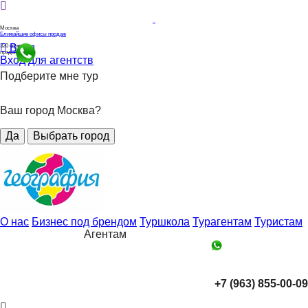
Москва
Ближайшие офисы продаж
Вход
320
офисов
продаж
Вход для агентств
Подберите мне тур
Ваш город Москва?
Да
Выбрать город
О нас
Бизнес под брендом
Туршкола
Турагентам
Туристам
Агентам
+7 (963) 855-00-09