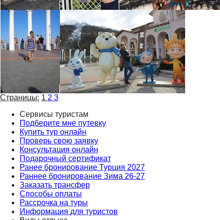
Страницы:
1
2
3
Сервисы туристам
Подберите мне путевку
Купить тур онлайн
Проверь свою заявку
Консультация онлайн
Подарочный сертификат
Ранее бронирование Турция 2027
Раннее бронирование Зима 26-27
Заказать трансфер
Способы оплаты
Рассрочка на туры
Информация для туристов