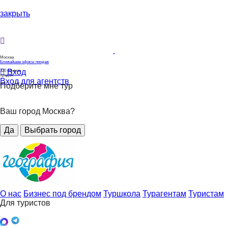
закрыть
Москва
Ближайшие офисы продаж
Вход
320
офисов
продаж
Вход для агентств
Подберите мне тур
Ваш город Москва?
Да
Выбрать город
О нас
Бизнес под брендом
Туршкола
Турагентам
Туристам
Для туристов