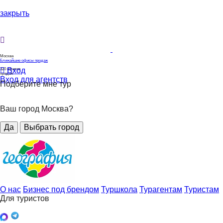
закрыть
Москва
Ближайшие офисы продаж
Вход
320
офисов
продаж
Вход для агентств
Подберите мне тур
Ваш город Москва?
Да
Выбрать город
О нас
Бизнес под брендом
Туршкола
Турагентам
Туристам
Для туристов