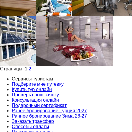
Страницы:
1
2
Сервисы туристам
Подберите мне путевку
Купить тур онлайн
Проверь свою заявку
Консультация онлайн
Подарочный сертификат
Ранее бронирование Турция 2027
Раннее бронирование Зима 26-27
Заказать трансфер
Способы оплаты
Рассрочка на туры