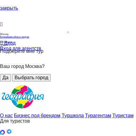
закрыть
Москва
Ближайшие офисы продаж
Вход
320
офисов
продаж
Вход для агентств
Подберите мне тур
Ваш город Москва?
Да
Выбрать город
О нас
Бизнес под брендом
Туршкола
Турагентам
Туристам
Для туристов