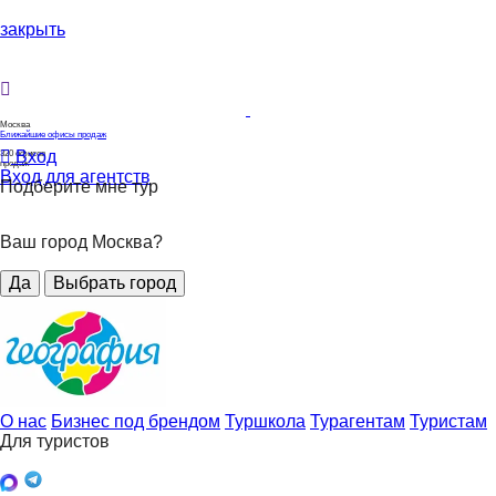
закрыть
Москва
Ближайшие офисы продаж
Вход
320
офисов
продаж
Вход для агентств
Подберите мне тур
Ваш город Москва?
Да
Выбрать город
О нас
Бизнес под брендом
Туршкола
Турагентам
Туристам
Для туристов