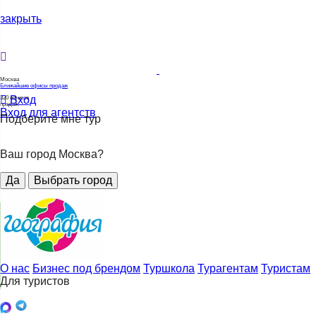
закрыть
Москва
Ближайшие офисы продаж
Вход
320
офисов
продаж
Вход для агентств
Подберите мне тур
Ваш город Москва?
Да
Выбрать город
О нас
Бизнес под брендом
Туршкола
Турагентам
Туристам
Для туристов