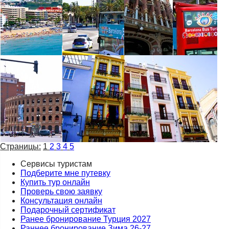
Страницы:
1
2
3
4
5
Сервисы туристам
Подберите мне путевку
Купить тур онлайн
Проверь свою заявку
Консультация онлайн
Подарочный сертификат
Ранее бронирование Турция 2027
Раннее бронирование Зима 26-27