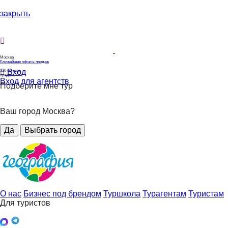
закрыть
Москва
Ближайшие офисы продаж
Вход
320
офисов
продаж
Вход для агентств
Подберите мне тур
Ваш город Москва?
Да
Выбрать город
О нас
Бизнес под брендом
Туршкола
Турагентам
Туристам
Для туристов