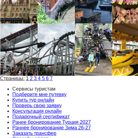
Страницы:
1
2
3
4
5
6
7
Сервисы туристам
Подберите мне путевку
Купить тур онлайн
Проверь свою заявку
Консультация онлайн
Подарочный сертификат
Ранее бронирование Турция 2027
Раннее бронирование Зима 26-27
Заказать трансфер