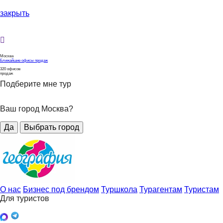
закрыть
Москва
Ближайшие офисы продаж
320
офисов
продаж
Подберите мне тур
Ваш город Москва?
Да
Выбрать город
О нас
Бизнес под брендом
Туршкола
Турагентам
Туристам
Для туристов