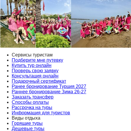
Сервисы туристам
Подберите мне путевку
Купить тур онлайн
Проверь свою заявку
Консультация онлайн
Подарочный сертификат
Ранее бронирование Турция 2027
Раннее бронирование Зима 26-27
Заказать трансфер
Способы оплаты
Рассрочка на туры
Информация для туристов
Виды отдыха
Горящие туры
Дешевые туры