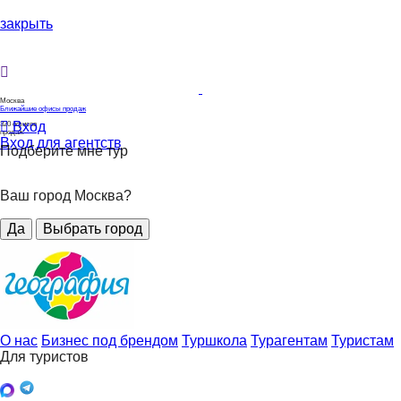
закрыть
Москва
Ближайшие офисы продаж
Вход
320
офисов
продаж
Вход для агентств
Подберите мне тур
Ваш город Москва?
Да
Выбрать город
О нас
Бизнес под брендом
Туршкола
Турагентам
Туристам
Для туристов