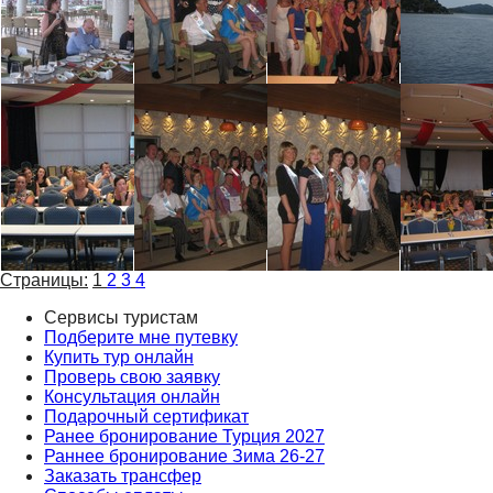
Страницы:
1
2
3
4
Сервисы туристам
Подберите мне путевку
Купить тур онлайн
Проверь свою заявку
Консультация онлайн
Подарочный сертификат
Ранее бронирование Турция 2027
Раннее бронирование Зима 26-27
Заказать трансфер