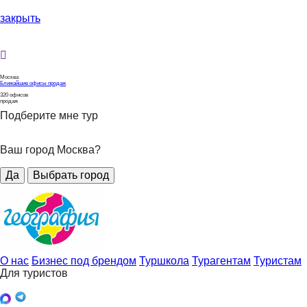
закрыть
Москва
Ближайшие офисы продаж
320
офисов
продаж
Подберите мне тур
Ваш город Москва?
Да
Выбрать город
О нас
Бизнес под брендом
Туршкола
Турагентам
Туристам
Для туристов