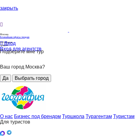
закрыть
Москва
Ближайшие офисы продаж
Вход
320
офисов
продаж
Вход для агентств
Подберите мне тур
Ваш город Москва?
Да
Выбрать город
О нас
Бизнес под брендом
Туршкола
Турагентам
Туристам
Для туристов