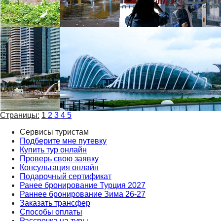
Страницы:
1
2
3
4
5
Сервисы туристам
Подберите мне путевку
Купить тур онлайн
Проверь свою заявку
Консультация онлайн
Подарочный сертификат
Ранее бронирование Турция 2027
Раннее бронирование Зима 26-27
Заказать трансфер
Способы оплаты
Рассрочка на туры