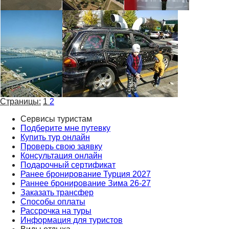
Страницы:
1
2
Сервисы туристам
Подберите мне путевку
Купить тур онлайн
Проверь свою заявку
Консультация онлайн
Подарочный сертификат
Ранее бронирование Турция 2027
Раннее бронирование Зима 26-27
Заказать трансфер
Способы оплаты
Рассрочка на туры
Информация для туристов