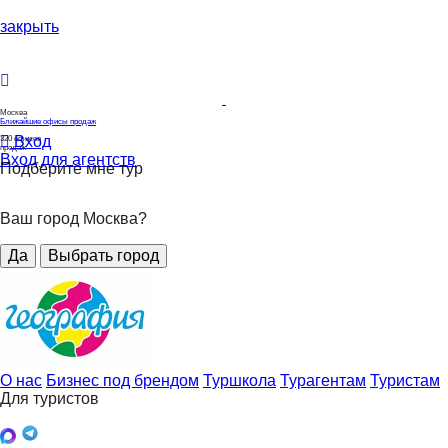
закрыть
Москва
Ближайшие офисы продаж
Вход
320
офисов
продаж
Вход для агентств
Подберите мне тур
Ваш город Москва?
Да
Выбрать город
О нас
Бизнес под брендом
Туршкола
Турагентам
Туристам
Для туристов