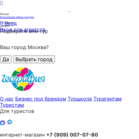
Москва
Ближайшие офисы продаж
Вход
320
офисов
продаж
Вход для агентств
Подберите мне тур
Ваш город Москва?
Да
Выбрать город
О нас
Бизнес под брендом
Туршкола
Турагентам
Туристам
Для туристов
интернет-магазин
+7 (909) 007-07-80