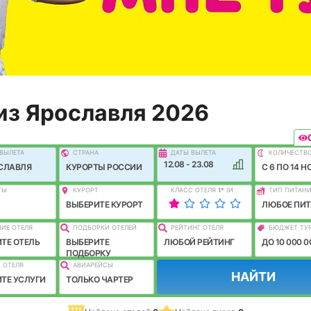
из Ярославля 2026
ВЫЛEТА
СТРАНА
ДАТЫ ВЫЛЕТА
КОЛИЧЕСТВ
12.08 - 23.08
СЛАВЛЯ
КУРОРТЫ РОССИИ
C 6 ПО 14 Н
ТЫ
КУРОРТ
КЛАСС ОТЕЛЯ
1
*
(И
ТИП ПИТАН
ЛУЧШЕ)
ВЫБЕРИТЕ КУРОРТ
ЛЮБОЕ ПИТ
ИЕ ОТЕЛЯ
ПОДБОРКИ ОТЕЛЕЙ
РЕЙТИНГ ОТЕЛЯ
БЮДЖЕТ ТУ
ТЕ ОТЕЛЬ
ВЫБЕРИТЕ
ЛЮБОЙ РЕЙТИНГ
ДО 10 000 0
ПОДБОРКУ
 ОТЕЛЯ
АВИАРЕЙСЫ
НАЙТИ
ТЕ УСЛУГИ
ТОЛЬКО ЧАРТЕР