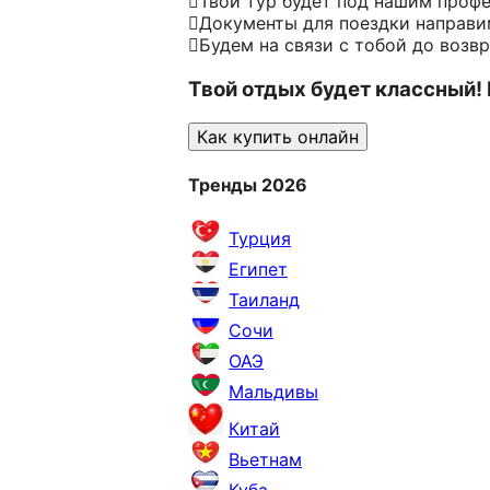
Твой тур будет под нашим проф
Документы для поездки направим
Будем на связи с тобой до возв
Твой отдых будет классный!
Как купить онлайн
Тренды 2026
Турция
Египет
Таиланд
Сочи
ОАЭ
Мальдивы
Китай
Вьетнам
Куба