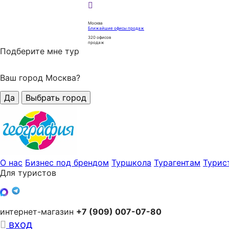
Москва
Ближайшие офисы продаж
320
офисов
продаж
Подберите мне тур
Ваш город Москва?
Да
Выбрать город
О нас
Бизнес под брендом
Туршкола
Турагентам
Турис
Для туристов
интернет-магазин
+7 (909) 007-07-80
вход