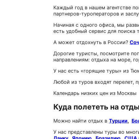
Каждый год в нашем агентстве по
партнеров-туроператоров и засл
Начиная с одного офиса, мы разв
есть удобный сервис для поиска 
А может отдохнуть в России?
Соч
Дорогие туристы, посмотрите поп
направлениям: отдыха на море, г
У нас есть «горящие туры» из Тю
Любой из туров входят перелет, 
Календарь низких цен из Москвы
Куда полететь на отд
Можно найти отдых в
Турции
,
Бо
У нас представлены туры во мно
Ланку
,
Японию
,
Бразилию
,
США