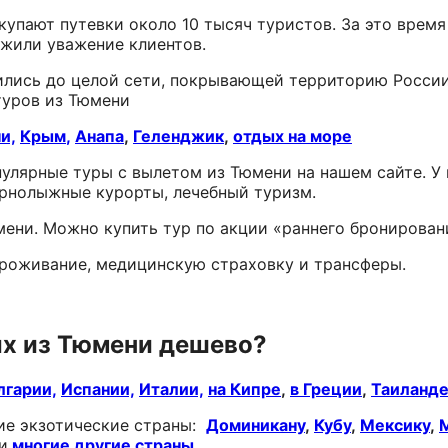
купают путевки около 10 тысяч туристов. За это врем
ужили уважение клиентов.
ились до целой сети, покрывающей территорию России,
туров из Тюмени
и,
Крым
,
Анапа
,
Геленджик
,
отдых на море
улярные туры с вылетом из Тюмени на нашем сайте. У 
орнолыжные курорты, лечебный туризм.
мени. Можно купить тур по акции «раннего бронирован
проживание, медицинскую страховку и трансферы.
ых из Тюмени дешево?
лгарии,
Испании,
Италии,
на Кипре
,
в Греции
,
Таиланде
гие экзотические страны:
Доминикану
,
Кубу
,
Мексику
,
и
многие другие страны