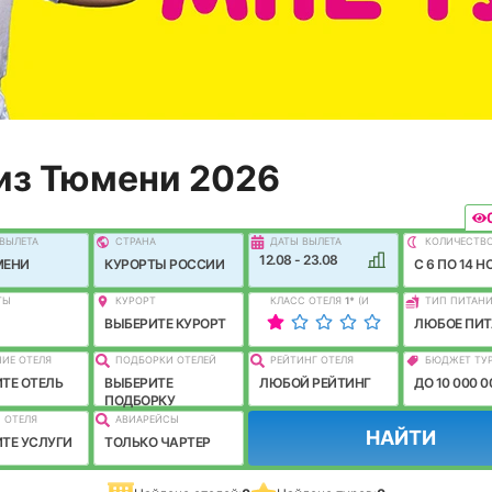
из Тюмени 2026
ВЫЛEТА
СТРАНА
ДАТЫ ВЫЛЕТА
КОЛИЧЕСТВ
12.08 - 23.08
МЕНИ
КУРОРТЫ РОССИИ
C 6 ПО 14 Н
ТЫ
КУРОРТ
КЛАСС ОТЕЛЯ
1
*
(И
ТИП ПИТАН
ЛУЧШЕ)
ВЫБЕРИТЕ КУРОРТ
ЛЮБОЕ ПИТ
ИЕ ОТЕЛЯ
ПОДБОРКИ ОТЕЛЕЙ
РЕЙТИНГ ОТЕЛЯ
БЮДЖЕТ ТУ
ТЕ ОТЕЛЬ
ВЫБЕРИТЕ
ЛЮБОЙ РЕЙТИНГ
ДО 10 000 0
ПОДБОРКУ
 ОТЕЛЯ
АВИАРЕЙСЫ
НАЙТИ
ТЕ УСЛУГИ
ТОЛЬКО ЧАРТЕР