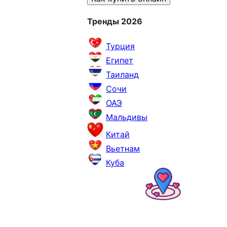
Тренды 2026
Турция
Египет
Таиланд
Сочи
ОАЭ
Мальдивы
Китай
Вьетнам
Куба