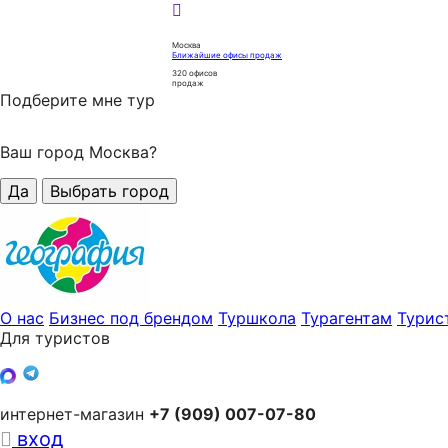
Москва
Ближайшие офисы продаж
320
офисов
продаж
Подберите мне тур
Ваш город Москва?
Да
Выбрать город
О нас
Бизнес под брендом
Туршкола
Турагентам
Турис
Для туристов
интернет-магазин
+7 (909) 007-07-80
вход